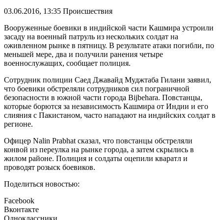
03.06.2016, 13:35
Происшествия
Вооруженные боевики в индийской части Кашмира устроили
засаду на военный патруль из нескольких солдат на
оживленном рынке в пятницу. В результате атаки погибли, по
меньшей мере, два и получили ранения четыре
военнослужащих, сообщает полиция.
Сотрудник полиции Саед Джавайд Муджтаба Гилани заявил,
что боевики обстреляли сотрудников сил пограничной
безопасности в южной части города Bijbehara. Повстанцы,
которые борются за независимость Кашмира от Индии и его
слияния с Пакистаном, часто нападают на индийских солдат в
регионе.
Офицер Nalin Prabhat сказал, что повстанцы обстреляли
конвой из переулка на рынке города, а затем скрылись в
жилом районе. Полиция и солдаты оцепили кваратл и
проводят розыск боевиков.
Поделиться новостью:
Facebook
Вконтакте
Одноклассники