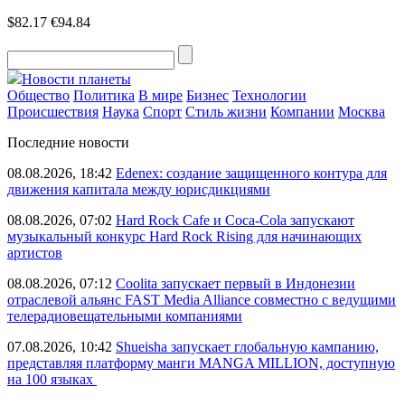
$82.17
€94.84
Новости планеты
Общество
Политика
В мире
Бизнес
Технологии
Происшествия
Наука
Спорт
Стиль жизни
Компании
Москва
Последние новости
08.08.2026, 18:42
Edenex: создание защищенного контура для
движения капитала между юрисдикциями
08.08.2026, 07:02
Hard Rock Cafe и Coca-Cola запускают
музыкальный конкурс Hard Rock Rising для начинающих
артистов
08.08.2026, 07:12
Coolita запускает первый в Индонезии
отраслевой альянс FAST Media Alliance совместно с ведущими
телерадиовещательными компаниями
07.08.2026, 10:42
Shueisha запускает глобальную кампанию,
представляя платформу манги MANGA MILLION, доступную
на 100 языках