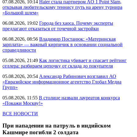
07.08.2026, 10:14
Haier стала партнером AO 1 Point Slam,
открывая любительскому теннису путь на арену турнира
«Большой шлем»
06.08.2026, 19:02
Города без хаоса. Почему эксперты
предлагают отказаться от точечной застройки
06.08.2026, 08:56
Владимир Постанюк: «Материнская
зарплата» — важный кирпичик в основании социальной
справедливости
05.08.2026, 21:49
Как логистика убивает и спасает рейтинг
селлера: разбираем цепочку от склада до покупателя
05.08.2026, 20:54
Александр Рабинович возглавил АО
«Евразийское информационное агентство Глобал Медиа
Групп»
05.08.2026, 11:55
В столице назвали лауреатов конкурса
«Покажи Москву!»
ВСЕ НОВОСТИ
При нападении на патруль в индийском
Кашмире погибли 2 солдата