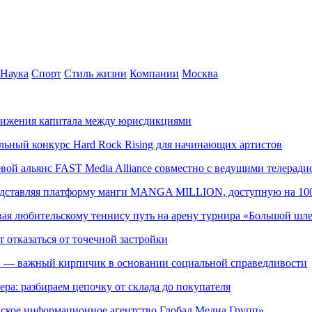
Наука
Спорт
Стиль жизни
Компании
Москва
движения капитала между юрисдикциями
альный конкурс Hard Rock Rising для начинающих артистов
левой альянс FAST Media Alliance совместно с ведущими телера
редставляя платформу манги MANGA MILLION, доступную на 10
ывая любительскому теннису путь на арену турнира «Большой шл
т отказаться от точечной застройки
» — важный кирпичик в основании социальной справедливости
ера: разбираем цепочку от склада до покупателя
ское информационное агентство Глобал Медиа Групп»