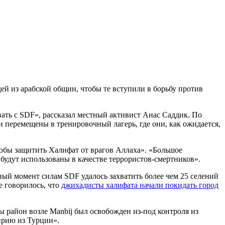
ей из арабской общин, чтобы те вступили в борьбу против
вать с SDF», рассказал местный активист Анас Саддик. По
 перемещены в тренировочный лагерь, где они, как ожидается,
обы защитить Халифат от врагов Аллаха». «Большое
будут использованы в качестве террористов-смертников».
й момент силам SDF удалось захватить более чем 25 селений
е говорилось, что
джихадисты халифата начали покидать город
 район возле Manbij был освобожден из-под контроля из
ирию из Турции».