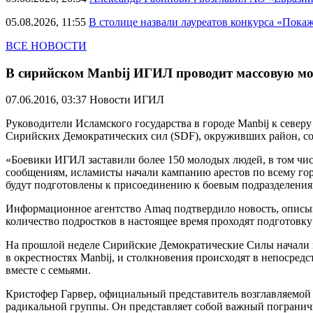
05.08.2026, 11:55
В столице назвали лауреатов конкурса «Пока
ВСЕ НОВОСТИ
В сирийском Manbij ИГИЛ проводит массовую м
07.06.2016, 03:37
Новости ИГИЛ
Руководители Исламского государства в городе Manbij к севе
Сирийских Демократических сил (SDF), окруживших район, с
«Боевики ИГИЛ заставили более 150 молодых людей, в том числ
сообщениям, исламисты начали кампанию арестов по всему горо
будут подготовлены к присоединению к боевым подразделения
Информационное агентство Amaq подтвердило новость, описыва
количество подростков в настоящее время проходят подготовку
На прошлой неделе Сирийские Демократические Силы начали м
в окрестностях Manbij, и столкновения происходят в непосред
вместе с семьями.
Кристофер Гарвер, официальный представитель возглавляемой 
радикальной группы. Он представляет собой важный погранич