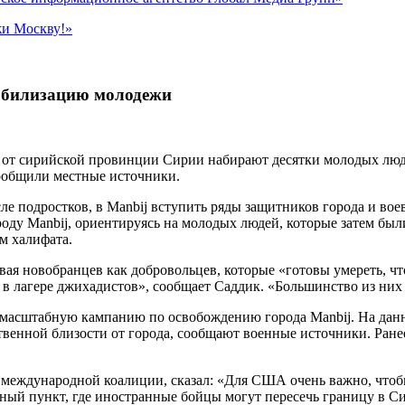
жи Москву!»
обилизацию молодежи
ру от сирийской провинции Сирии набирают десятки молодых люд
ообщили местные источники.
е подростков, в Manbij вступить ряды защитников города и вое
ду Manbij, ориентируясь на молодых людей, которые затем были
м халифата.
я новобранцев как добровольцев, которые «готовы умереть, чт
 в лагере джихадистов», сообщает Саддик. «Большинство из них 
асштабную кампанию по освобождению города Manbij. На данны
ственной близости от города, сообщают военные источники. Ране
международной коалиции, сказал: «Для США очень важно, чтобы
ный пункт, где иностранные бойцы могут пересечь границу в С