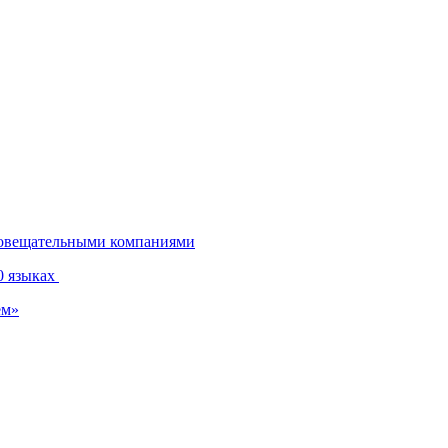
диовещательными компаниями
0 языках
ем»