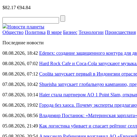
$82.17
€94.84
Новости планеты
Общество
Политика
В мире
Бизнес
Технологии
Происшествия
Последние новости
08.08.2026, 18:42
Edenex: создание защищенного контура для 
08.08.2026, 07:02
Hard Rock Cafe и Coca-Cola запускают музык
08.08.2026, 07:12
Coolita запускает первый в Индонезии отрас
07.08.2026, 10:42
Shueisha запускает глобальную кампанию, п
07.08.2026, 10:14
Haier стала партнером AO 1 Point Slam, откр
06.08.2026, 19:02
Города без хаоса. Почему эксперты предлагаю
06.08.2026, 08:56
Владимир Постанюк: «Материнская зарплата
05.08.2026, 21:49
Как логистика убивает и спасает рейтинг селл
05.08.2026, 20:54
Александр Рабинович возглавил АО «Евразий