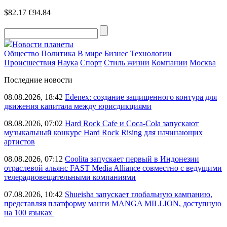
$82.17
€94.84
Новости планеты
Общество
Политика
В мире
Бизнес
Технологии
Происшествия
Наука
Спорт
Стиль жизни
Компании
Москва
Последние новости
08.08.2026, 18:42
Edenex: создание защищенного контура для
движения капитала между юрисдикциями
08.08.2026, 07:02
Hard Rock Cafe и Coca-Cola запускают
музыкальный конкурс Hard Rock Rising для начинающих
артистов
08.08.2026, 07:12
Coolita запускает первый в Индонезии
отраслевой альянс FAST Media Alliance совместно с ведущими
телерадиовещательными компаниями
07.08.2026, 10:42
Shueisha запускает глобальную кампанию,
представляя платформу манги MANGA MILLION, доступную
на 100 языках