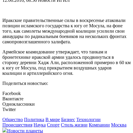
12.06.2016, 08:56
Новости ИГИЛ
Иракские правительственные силы в воскресенье атаковали
позиции исламского государства к югу от Мосула, на фоне
того, как самолеты международной коалиции усилили свои
авиаудары по радикальным боевиков на нескольких фронтах
самопровозглашенного халифата.
Армейское коамндование утверждает, что танкам и
бронетехнике иракской армии удалось продвинуться в
сторону деревни Хадж Али, расположенной примерно в 60 км
к югу от Мосула, под прикрытием воздушных ударов
коалиции и артиллерийского огня.
Поделиться новостью:
Facebook
Вконтакте
Одноклассники
Twitter
Общество
Политика
В мире
Бизнес
Технологии
Происшествия
Наука
Спорт
Стиль жизни
Компании
Москва
Новости планеты