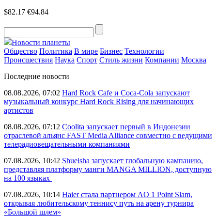
$82.17
€94.84
Новости планеты
Общество
Политика
В мире
Бизнес
Технологии
Происшествия
Наука
Спорт
Стиль жизни
Компании
Москва
Последние новости
08.08.2026, 07:02
Hard Rock Cafe и Coca-Cola запускают
музыкальный конкурс Hard Rock Rising для начинающих
артистов
08.08.2026, 07:12
Coolita запускает первый в Индонезии
отраслевой альянс FAST Media Alliance совместно с ведущими
телерадиовещательными компаниями
07.08.2026, 10:42
Shueisha запускает глобальную кампанию,
представляя платформу манги MANGA MILLION, доступную
на 100 языках
07.08.2026, 10:14
Haier стала партнером AO 1 Point Slam,
открывая любительскому теннису путь на арену турнира
«Большой шлем»