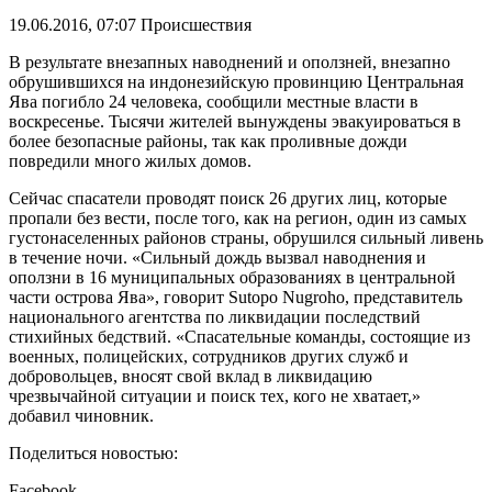
19.06.2016, 07:07
Происшествия
В результате внезапных наводнений и оползней, внезапно
обрушившихся на индонезийскую провинцию Центральная
Ява погибло 24 человека, сообщили местные власти в
воскресенье. Тысячи жителей вынуждены эвакуироваться в
более безопасные районы, так как проливные дожди
повредили много жилых домов.
Сейчас спасатели проводят поиск 26 других лиц, которые
пропали без вести, после того, как на регион, один из самых
густонаселенных районов страны, обрушился сильный ливень
в течение ночи. «Сильный дождь вызвал наводнения и
оползни в 16 муниципальных образованиях в центральной
части острова Ява», говорит Sutopo Nugroho, представитель
национального агентства по ликвидации последствий
стихийных бедствий. «Спасательные команды, состоящие из
военных, полицейских, сотрудников других служб и
добровольцев, вносят свой вклад в ликвидацию
чрезвычайной ситуации и поиск тех, кого не хватает,»
добавил чиновник.
Поделиться новостью:
Facebook