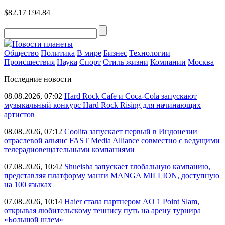
$82.17
€94.84
Новости планеты
Общество
Политика
В мире
Бизнес
Технологии
Происшествия
Наука
Спорт
Стиль жизни
Компании
Москва
Последние новости
08.08.2026, 07:02
Hard Rock Cafe и Coca-Cola запускают
музыкальный конкурс Hard Rock Rising для начинающих
артистов
08.08.2026, 07:12
Coolita запускает первый в Индонезии
отраслевой альянс FAST Media Alliance совместно с ведущими
телерадиовещательными компаниями
07.08.2026, 10:42
Shueisha запускает глобальную кампанию,
представляя платформу манги MANGA MILLION, доступную
на 100 языках
07.08.2026, 10:14
Haier стала партнером AO 1 Point Slam,
открывая любительскому теннису путь на арену турнира
«Большой шлем»