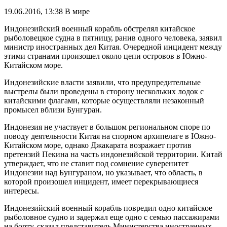
19.06.2016, 13:38
В мире
Индонезийский военный корабль обстрелял китайское
рыболовецкое судна в пятницу, ранив одного человека, заявил
министр иностранных дел Китая. Очередной инцидент между
этими странами произошел около цепи островов в Южно-
Китайском море.
Индонезийские власти заявили, что предупредительные
выстрелы были проведены в сторону нескольких лодок с
китайскими флагами, которые осуществляли незаконный
промысел вблизи Бунгуран.
Индонезия не участвует в большом региональном споре по
поводу деятельности Китая на спорном архипелаге в Южно-
Китайском море, однако Джакарата возражает против
претензий Пекина на часть индонезийской территории. Китай
утверждает, что не ставит под сомнение суверенитет
Индонезии над Бунгураном, но указывает, что область, в
которой произошел инцидент, имеет перекрывающиеся
интересы.
Индонезийский военный корабль повредил одно китайское
рыболовное судно и задержал еще одно с семью пассажирами
на борту, сказал представитель Министерства иностранных