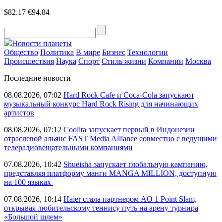
$82.17
€94.84
Новости планеты
Общество
Политика
В мире
Бизнес
Технологии
Происшествия
Наука
Спорт
Стиль жизни
Компании
Москва
Последние новости
08.08.2026, 07:02
Hard Rock Cafe и Coca-Cola запускают
музыкальный конкурс Hard Rock Rising для начинающих
артистов
08.08.2026, 07:12
Coolita запускает первый в Индонезии
отраслевой альянс FAST Media Alliance совместно с ведущими
телерадиовещательными компаниями
07.08.2026, 10:42
Shueisha запускает глобальную кампанию,
представляя платформу манги MANGA MILLION, доступную
на 100 языках
07.08.2026, 10:14
Haier стала партнером AO 1 Point Slam,
открывая любительскому теннису путь на арену турнира
«Большой шлем»