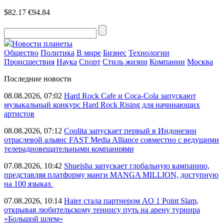
$82.17
€94.84
Новости планеты
Общество
Политика
В мире
Бизнес
Технологии
Происшествия
Наука
Спорт
Стиль жизни
Компании
Москва
Последние новости
08.08.2026, 07:02
Hard Rock Cafe и Coca-Cola запускают
музыкальный конкурс Hard Rock Rising для начинающих
артистов
08.08.2026, 07:12
Coolita запускает первый в Индонезии
отраслевой альянс FAST Media Alliance совместно с ведущими
телерадиовещательными компаниями
07.08.2026, 10:42
Shueisha запускает глобальную кампанию,
представляя платформу манги MANGA MILLION, доступную
на 100 языках
07.08.2026, 10:14
Haier стала партнером AO 1 Point Slam,
открывая любительскому теннису путь на арену турнира
«Большой шлем»