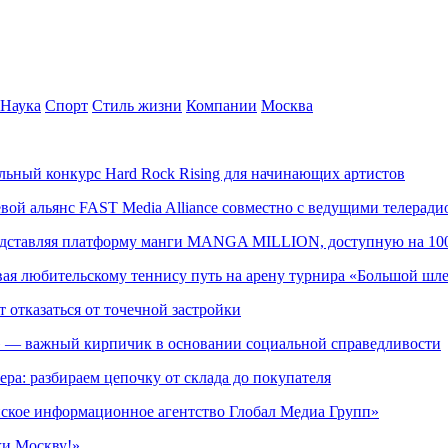
Наука
Спорт
Стиль жизни
Компании
Москва
альный конкурс Hard Rock Rising для начинающих артистов
левой альянс FAST Media Alliance совместно с ведущими телера
редставляя платформу манги MANGA MILLION, доступную на 10
ывая любительскому теннису путь на арену турнира «Большой шл
т отказаться от точечной застройки
» — важный кирпичик в основании социальной справедливости
ера: разбираем цепочку от склада до покупателя
ское информационное агентство Глобал Медиа Групп»
жи Москву!»