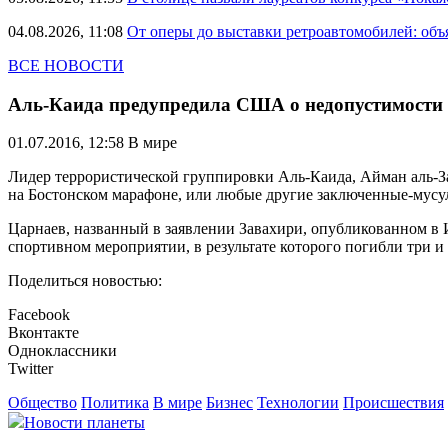
04.08.2026, 11:08
От оперы до выставки ретроавтомобилей: объ
ВСЕ НОВОСТИ
Аль-Каида предупредила США о недопустимости 
01.07.2016, 12:58
В мире
Лидер террористической группировки Аль-Каида, Айман аль-З
на Бостонском марафоне, или любые другие заключенные-мусул
Царнаев, названный в заявлении Завахири, опубликованном в 
спортивном мероприятии, в результате которого погибли три и 
Поделиться новостью:
Facebook
Вконтакте
Одноклассники
Twitter
Общество
Политика
В мире
Бизнес
Технологии
Происшествия
Новости планеты