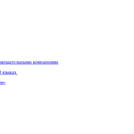
диовещательными компаниями
0 языках
ем»