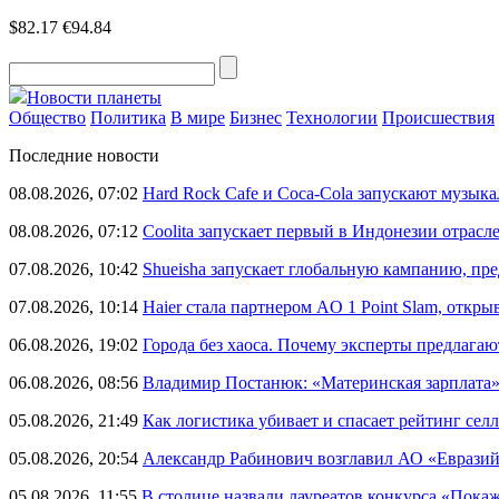
$82.17
€94.84
Новости планеты
Общество
Политика
В мире
Бизнес
Технологии
Происшествия
Последние новости
08.08.2026, 07:02
Hard Rock Cafe и Coca-Cola запускают музык
08.08.2026, 07:12
Coolita запускает первый в Индонезии отрас
07.08.2026, 10:42
Shueisha запускает глобальную кампанию, п
07.08.2026, 10:14
Haier стала партнером AO 1 Point Slam, откр
06.08.2026, 19:02
Города без хаоса. Почему эксперты предлагаю
06.08.2026, 08:56
Владимир Постанюк: «Материнская зарплата
05.08.2026, 21:49
Как логистика убивает и спасает рейтинг селл
05.08.2026, 20:54
Александр Рабинович возглавил АО «Евразий
05.08.2026, 11:55
В столице назвали лауреатов конкурса «Пока