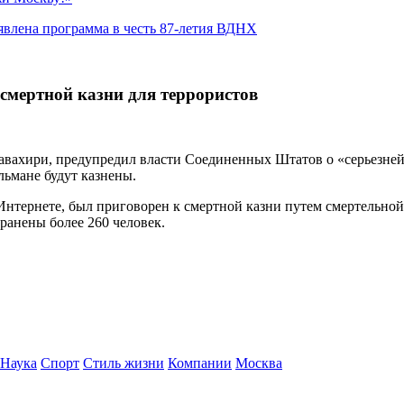
явлена программа в честь 87-летия ВДНХ
смертной казни для террористов
авахири, предупредил власти Соединенных Штатов о «серьезней
ьмане будут казнены.
Интернете, был приговорен к смертной казни путем смертельной
ранены более 260 человек.
Наука
Спорт
Стиль жизни
Компании
Москва