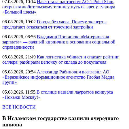
07.08.2026, 10:14
Haier стала партнером AO 1 Point Slam,
открывая любительскому теннису путь на арену турнира
«Большой шлем»
06.08.2026, 19:02
Города без хаоса. Почему эксперты
предлагают отказаться от точечной застройки
06.08.2026, 08:56
Владимир Постанюк: «Материнская
зарплата» — важный кирпичик в основании социальной
справедливости
05.08.2026, 21:49
Как логистика убивает и спасает рейтинг
селлера: разбираем цепочку от склада до покупателя
05.08.2026, 20:54
Александр Рабинович возглавил АО
«Евразийское информационное агентство Глобал Медиа
Групп»
05.08.2026, 11:55
В столице назвали лауреатов конкурса
«Покажи Москву!»
ВСЕ НОВОСТИ
В Исламском государстве казнили очередного
шпиона