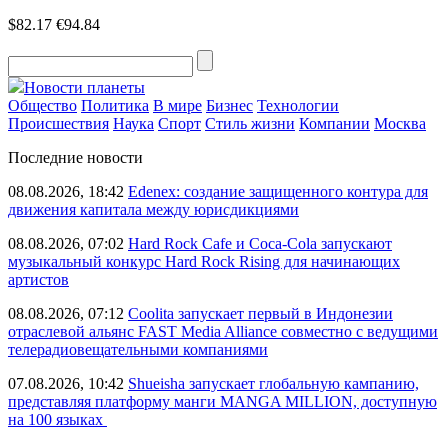
$82.17
€94.84
Новости планеты
Общество
Политика
В мире
Бизнес
Технологии
Происшествия
Наука
Спорт
Стиль жизни
Компании
Москва
Последние новости
08.08.2026, 18:42
Edenex: создание защищенного контура для
движения капитала между юрисдикциями
08.08.2026, 07:02
Hard Rock Cafe и Coca-Cola запускают
музыкальный конкурс Hard Rock Rising для начинающих
артистов
08.08.2026, 07:12
Coolita запускает первый в Индонезии
отраслевой альянс FAST Media Alliance совместно с ведущими
телерадиовещательными компаниями
07.08.2026, 10:42
Shueisha запускает глобальную кампанию,
представляя платформу манги MANGA MILLION, доступную
на 100 языках