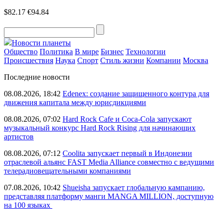
$82.17
€94.84
Новости планеты
Общество
Политика
В мире
Бизнес
Технологии
Происшествия
Наука
Спорт
Стиль жизни
Компании
Москва
Последние новости
08.08.2026, 18:42
Edenex: создание защищенного контура для
движения капитала между юрисдикциями
08.08.2026, 07:02
Hard Rock Cafe и Coca-Cola запускают
музыкальный конкурс Hard Rock Rising для начинающих
артистов
08.08.2026, 07:12
Coolita запускает первый в Индонезии
отраслевой альянс FAST Media Alliance совместно с ведущими
телерадиовещательными компаниями
07.08.2026, 10:42
Shueisha запускает глобальную кампанию,
представляя платформу манги MANGA MILLION, доступную
на 100 языках