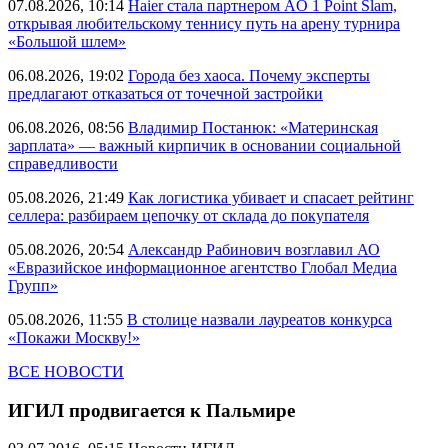
07.08.2026, 10:14
Haier стала партнером AO 1 Point Slam,
открывая любительскому теннису путь на арену турнира
«Большой шлем»
06.08.2026, 19:02
Города без хаоса. Почему эксперты
предлагают отказаться от точечной застройки
06.08.2026, 08:56
Владимир Постанюк: «Материнская
зарплата» — важный кирпичик в основании социальной
справедливости
05.08.2026, 21:49
Как логистика убивает и спасает рейтинг
селлера: разбираем цепочку от склада до покупателя
05.08.2026, 20:54
Александр Рабинович возглавил АО
«Евразийское информационное агентство Глобал Медиа
Групп»
05.08.2026, 11:55
В столице назвали лауреатов конкурса
«Покажи Москву!»
ВСЕ НОВОСТИ
ИГИЛ продвигается к Пальмире