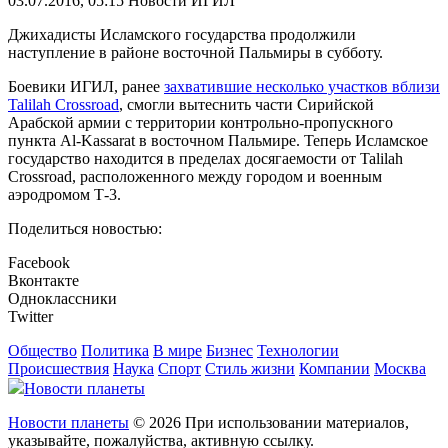
03.07.2016, 05:15
Новости ИГИЛ
Джихадисты Исламского государства продолжили
наступление в районе восточной Пальмиры в субботу.
Боевики ИГИЛ, ранее
захватившие несколько участков вблизи
Talilah Crossroad
, смогли вытеснить части Сирийской
Арабской армии с территории контрольно-пропускного
пункта Al-Kassarat в восточном Пальмире. Теперь Исламское
государство находится в пределах досягаемости от Talilah
Crossroad, расположенного между городом и военным
аэродромом Т-3.
Поделиться новостью:
Facebook
Вконтакте
Одноклассники
Twitter
Общество
Политика
В мире
Бизнес
Технологии
Происшествия
Наука
Спорт
Стиль жизни
Компании
Москва
Новости планеты
Новости планеты
© 2026 При использовании материалов,
указывайте, пожалуйства, активную ссылку.