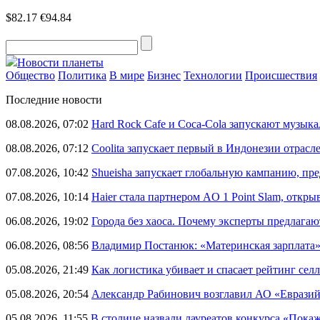
$82.17
€94.84
Новости планеты
Общество
Политика
В мире
Бизнес
Технологии
Происшествия
Последние новости
08.08.2026, 07:02
Hard Rock Cafe и Coca-Cola запускают музык
08.08.2026, 07:12
Coolita запускает первый в Индонезии отрас
07.08.2026, 10:42
Shueisha запускает глобальную кампанию, п
07.08.2026, 10:14
Haier стала партнером AO 1 Point Slam, откр
06.08.2026, 19:02
Города без хаоса. Почему эксперты предлагаю
06.08.2026, 08:56
Владимир Постанюк: «Материнская зарплата
05.08.2026, 21:49
Как логистика убивает и спасает рейтинг селл
05.08.2026, 20:54
Александр Рабинович возглавил АО «Евразий
05.08.2026, 11:55
В столице назвали лауреатов конкурса «Пока