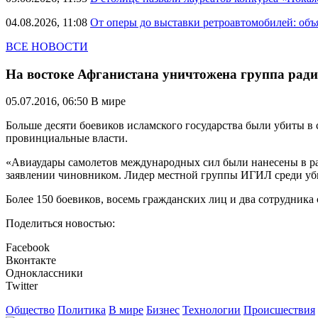
04.08.2026, 11:08
От оперы до выставки ретроавтомобилей: объ
ВСЕ НОВОСТИ
На востоке Афганистана уничтожена группа рад
05.07.2016, 06:50
В мире
Больше десяти боевиков исламского государства были убиты 
провинциальные власти.
«Авиаудары самолетов международных сил были нанесены в рай
заявлении чиновником. Лидер местной группы ИГИЛ среди уби
Более 150 боевиков, восемь гражданских лиц и два сотрудника
Поделиться новостью:
Facebook
Вконтакте
Одноклассники
Twitter
Общество
Политика
В мире
Бизнес
Технологии
Происшествия