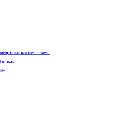
диовещательными компаниями
0 языках
ем»