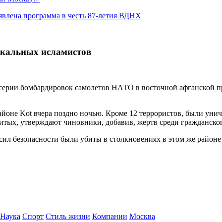
явлена программа в честь 87-летия ВДНХ
икальных исламистов
в серии бомбардировок самолетов НАТО в восточной афганской 
оне Kot вчера поздно ночью. Кроме 12 террористов, были унич
тых, утверждают чиновники, добавив, жертв среди гражданског
 сил безопасности были убиты в столкновениях в этом же районе
Наука
Спорт
Стиль жизни
Компании
Москва