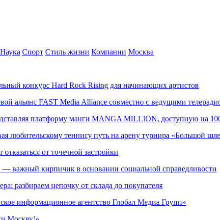
Наука
Спорт
Стиль жизни
Компании
Москва
альный конкурс Hard Rock Rising для начинающих артистов
левой альянс FAST Media Alliance совместно с ведущими телера
редставляя платформу манги MANGA MILLION, доступную на 10
ывая любительскому теннису путь на арену турнира «Большой шл
т отказаться от точечной застройки
» — важный кирпичик в основании социальной справедливости
ера: разбираем цепочку от склада до покупателя
ское информационное агентство Глобал Медиа Групп»
жи Москву!»