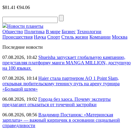
$81.41
€94.06
Новости планеты
Общество
Политика
В мире
Бизнес
Технологии
Происшествия
Наука
Спорт
Стиль жизни
Компании
Москва
Последние новости
07.08.2026, 10:42
Shueisha запускает глобальную кампанию,
представляя платформу манги MANGA MILLION, доступную
на 100 языках
07.08.2026, 10:14
Haier стала партнером AO 1 Point Slam,
открывая любительскому теннису путь на арену турнира
«Большой шлем»
06.08.2026, 19:02
Города без хаоса. Почему эксперты
предлагают отказаться от точечной застройки
06.08.2026, 08:56
Владимир Постанюк: «Материнская
зарплата» — важный кирпичик в основании социальной
справедливости