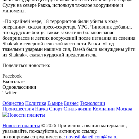
Сулук на севере Ракка, используя тяжелое вооружение и
минометы.
«По крайней мере, 18 террористов были убиты в ходе
операции», сказал пресс-секретарь YPG. Чиновник добавил,
что курдские бойцы также захватили большой запас
боеприпасов и легких вооружений после изгнания из селения
Shakrak в северной сельской местности Ракки. «Под
тяжелыми ударами нашими сил, Daesh были вынуждены уйти
из Shakrak», сказал курдский представитель.
Поделиться новостью:
Facebook
Вконтакте
Одноклассники
Twitter
Общество
Политика
В мире
Бизнес
Технологии
Происшествия
Наука
Спорт
Стиль жизни
Компании
Москва
Новости планеты
Новости планеты
© 2026 При использовании материалов,
указывайте, пожалуйства, активную ссылку.
по вопросам сотрудничества:
novostiplaneti.com@ya.ru