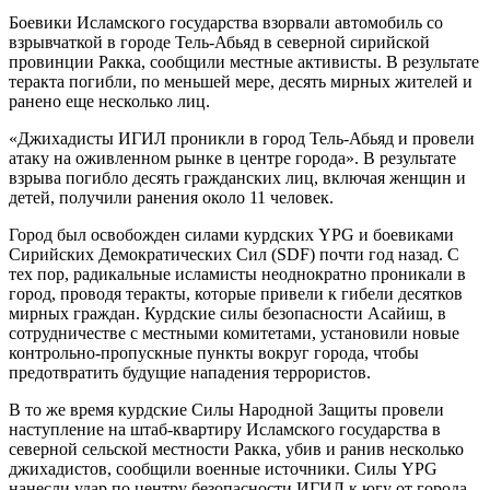
Боевики Исламского государства взорвали автомобиль со
взрывчаткой в городе Тель-Абьяд в северной сирийской
провинции Ракка, сообщили местные активисты. В результате
теракта погибли, по меньшей мере, десять мирных жителей и
ранено еще несколько лиц.
«Джихадисты ИГИЛ проникли в город Тель-Абьяд и провели
атаку на оживленном рынке в центре города». В результате
взрыва погибло десять гражданских лиц, включая женщин и
детей, получили ранения около 11 человек.
Город был освобожден силами курдских YPG и боевиками
Сирийских Демократических Сил (SDF) почти год назад. С
тех пор, радикальные исламисты неоднократно проникали в
город, проводя теракты, которые привели к гибели десятков
мирных граждан. Курдские силы безопасности Асайиш, в
сотрудничестве с местными комитетами, установили новые
контрольно-пропускные пункты вокруг города, чтобы
предотвратить будущие нападения террористов.
В то же время курдские Силы Народной Защиты провели
наступление на штаб-квартиру Исламского государства в
северной сельской местности Ракка, убив и ранив несколько
джихадистов, сообщили военные источники. Силы YPG
нанесли удар по центру безопасности ИГИЛ к югу от города