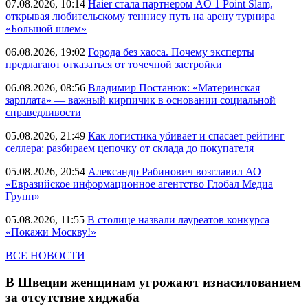
07.08.2026, 10:14
Haier стала партнером AO 1 Point Slam,
открывая любительскому теннису путь на арену турнира
«Большой шлем»
06.08.2026, 19:02
Города без хаоса. Почему эксперты
предлагают отказаться от точечной застройки
06.08.2026, 08:56
Владимир Постанюк: «Материнская
зарплата» — важный кирпичик в основании социальной
справедливости
05.08.2026, 21:49
Как логистика убивает и спасает рейтинг
селлера: разбираем цепочку от склада до покупателя
05.08.2026, 20:54
Александр Рабинович возглавил АО
«Евразийское информационное агентство Глобал Медиа
Групп»
05.08.2026, 11:55
В столице назвали лауреатов конкурса
«Покажи Москву!»
ВСЕ НОВОСТИ
В Швеции женщинам угрожают изнасилованием
за отсутствие хиджаба