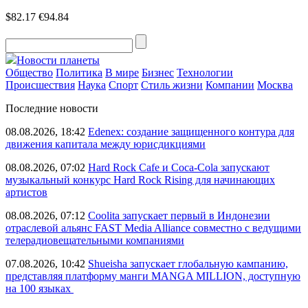
$82.17
€94.84
Новости планеты
Общество
Политика
В мире
Бизнес
Технологии
Происшествия
Наука
Спорт
Стиль жизни
Компании
Москва
Последние новости
08.08.2026, 18:42
Edenex: создание защищенного контура для
движения капитала между юрисдикциями
08.08.2026, 07:02
Hard Rock Cafe и Coca-Cola запускают
музыкальный конкурс Hard Rock Rising для начинающих
артистов
08.08.2026, 07:12
Coolita запускает первый в Индонезии
отраслевой альянс FAST Media Alliance совместно с ведущими
телерадиовещательными компаниями
07.08.2026, 10:42
Shueisha запускает глобальную кампанию,
представляя платформу манги MANGA MILLION, доступную
на 100 языках