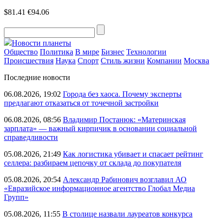
$81.41
€94.06
Новости планеты
Общество
Политика
В мире
Бизнес
Технологии
Происшествия
Наука
Спорт
Стиль жизни
Компании
Москва
Последние новости
06.08.2026, 19:02
Города без хаоса. Почему эксперты
предлагают отказаться от точечной застройки
06.08.2026, 08:56
Владимир Постанюк: «Материнская
зарплата» — важный кирпичик в основании социальной
справедливости
05.08.2026, 21:49
Как логистика убивает и спасает рейтинг
селлера: разбираем цепочку от склада до покупателя
05.08.2026, 20:54
Александр Рабинович возглавил АО
«Евразийское информационное агентство Глобал Медиа
Групп»
05.08.2026, 11:55
В столице назвали лауреатов конкурса