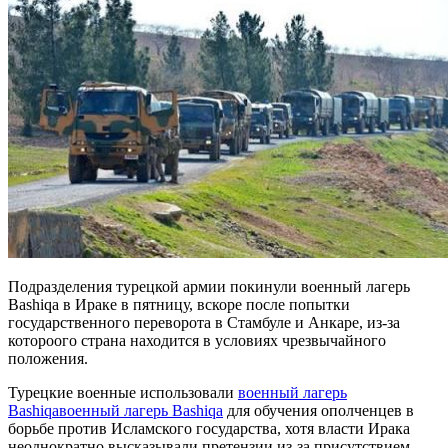
Подразделения турецкой армии покинули военный лагерь
Bashiqa в Ираке в пятницу, вскоре после попытки
государственного переворота в Стамбуле и Анкаре, из-за
котороого страна находится в условиях чрезвычайного
положения.
Турецкие военные использовали
военный лагерь
Bashiqa
военный лагерь Bashiqa
для обучения ополченцев в
борьбе против Исламского государства, хотя власти Ирака
неоднократно высказывали претензии из-за присутствием