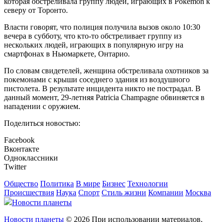
которая обстреливала группу людей, играющих в Pokemon к
северу от Торонто.
Власти говорят, что полиция получила вызов около 10:30
вечера в субботу, что кто-то обстреливает группу из
нескольких людей, играющих в популярную игру на
смартфонах в Ньюмаркете, Онтарио.
По словам свидетелей, женщина обстреливала охотников за
покемонами с крыши соседнего здания из воздушного
пистолета. В результате инцидента никто не пострадал. В
данный момент, 29-летняя Patricia Champagne обвиняется в
нападении с оружием.
Поделиться новостью:
Facebook
Вконтакте
Одноклассники
Twitter
Общество
Политика
В мире
Бизнес
Технологии
Происшествия
Наука
Спорт
Стиль жизни
Компании
Москва
Новости планеты
Новости планеты
© 2026 При использовании материалов,