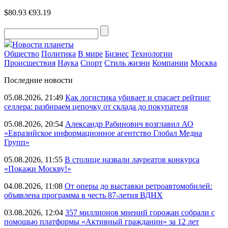
$80.93
€93.19
Новости планеты
Общество
Политика
В мире
Бизнес
Технологии
Происшествия
Наука
Спорт
Стиль жизни
Компании
Москва
Последние новости
05.08.2026, 21:49
Как логистика убивает и спасает рейтинг
селлера: разбираем цепочку от склада до покупателя
05.08.2026, 20:54
Александр Рабинович возглавил АО
«Евразийское информационное агентство Глобал Медиа
Групп»
05.08.2026, 11:55
В столице назвали лауреатов конкурса
«Покажи Москву!»
04.08.2026, 11:08
От оперы до выставки ретроавтомобилей:
объявлена программа в честь 87-летия ВДНХ
03.08.2026, 12:04
357 миллионов мнений горожан собрали с
помощью платформы «Активный гражданин» за 12 лет