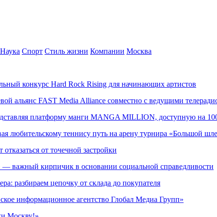
Наука
Спорт
Стиль жизни
Компании
Москва
альный конкурс Hard Rock Rising для начинающих артистов
левой альянс FAST Media Alliance совместно с ведущими телера
редставляя платформу манги MANGA MILLION, доступную на 10
ывая любительскому теннису путь на арену турнира «Большой шл
т отказаться от точечной застройки
» — важный кирпичик в основании социальной справедливости
ера: разбираем цепочку от склада до покупателя
ское информационное агентство Глобал Медиа Групп»
жи Москву!»