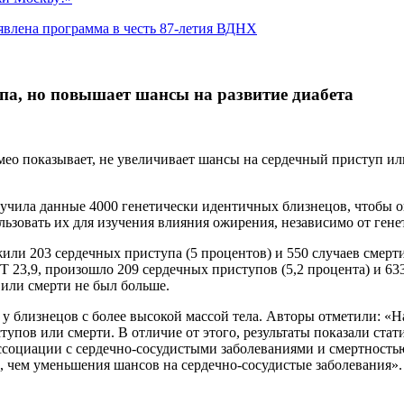
явлена программа в честь 87-летия ВДНХ
па, но повышает шансы на развитие диабета
мео показывает, не увеличивает шансы на сердечный приступ и
зучила данные 4000 генетически идентичных близнецов, чтобы о
зовать их для изучения влияния ожирения, независимо от гене
жили 203 сердечных приступа (5 процентов) и 550 случаев смерт
 23,9, произошло 209 сердечных приступов (5,2 процента) и 633 
 или смерти не был больше.
 у близнецов с более высокой массой тела. Авторы отметили: «
упов или смерти. В отличие от этого, результаты показали ста
ссоциации с сердечно-сосудистыми заболеваниями и смертность
, чем уменьшения шансов на сердечно-сосудистые заболевания».