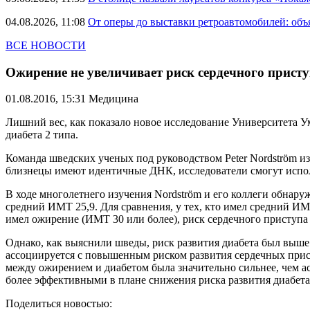
04.08.2026, 11:08
От оперы до выставки ретроавтомобилей: объ
ВСЕ НОВОСТИ
Ожирение не увеличивает риск сердечного присту
01.08.2016, 15:31
Медицина
Лишний вес, как показало новое исследование Университета У
диабета 2 типа.
Команда шведских ученых под руководством Peter Nordström и
близнецы имеют идентичные ДНК, исследователи смогут исполь
В ходе многолетнего изучения Nordström и его коллеги обнару
средний ИМТ 25,9. Для сравнения, у тех, кто имел средний ИМТ
имел ожирение (ИМТ 30 или более), риск сердечного приступа
Однако, как выяснили шведы, риск развития диабета был выше
ассоциируется с повышенным риском развития сердечных прист
между ожирением и диабетом была значительно сильнее, чем а
более эффективными в плане снижения риска развития диабета
Поделиться новостью: