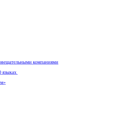
диовещательными компаниями
0 языках
ем»