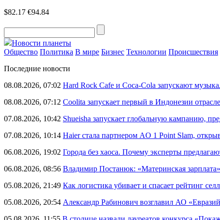
$82.17
€94.84
Новости планеты
Общество
Политика
В мире
Бизнес
Технологии
Происшествия
Последние новости
08.08.2026, 07:02
Hard Rock Cafe и Coca-Cola запускают музык
08.08.2026, 07:12
Coolita запускает первый в Индонезии отрас
07.08.2026, 10:42
Shueisha запускает глобальную кампанию, п
07.08.2026, 10:14
Haier стала партнером AO 1 Point Slam, откр
06.08.2026, 19:02
Города без хаоса. Почему эксперты предлагаю
06.08.2026, 08:56
Владимир Постанюк: «Материнская зарплата
05.08.2026, 21:49
Как логистика убивает и спасает рейтинг селл
05.08.2026, 20:54
Александр Рабинович возглавил АО «Евразий
05.08.2026, 11:55
В столице назвали лауреатов конкурса «Пока