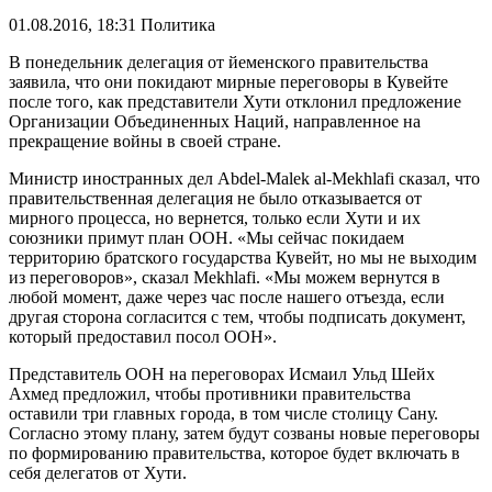
01.08.2016, 18:31
Политика
В понедельник делегация от йеменского правительства
заявила, что они покидают мирные переговоры в Кувейте
после того, как представители Хути отклонил предложение
Организации Объединенных Наций, направленное на
прекращение войны в своей стране.
Министр иностранных дел Abdel-Malek al-Mekhlafi сказал, что
правительственная делегация не было отказывается от
мирного процесса, но вернется, только если Хути и их
союзники примут план ООН. «Мы сейчас покидаем
территорию братского государства Кувейт, но мы не выходим
из переговоров», сказал Mekhlafi. «Мы можем вернутся в
любой момент, даже через час после нашего отъезда, если
другая сторона согласится с тем, чтобы подписать документ,
который предоставил посол ООН».
Представитель ООН на переговорах Исмаил Ульд Шейх
Ахмед предложил, чтобы противники правительства
оставили три главных города, в том числе столицу Сану.
Согласно этому плану, затем будут созваны новые переговоры
по формированию правительства, которое будет включать в
себя делегатов от Хути.