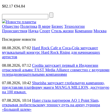
$82.17
€94.84
Новости планеты
Общество
Политика
В мире
Бизнес
Технологии
Происшествия
Наука
Спорт
Стиль жизни
Компании
Москва
Последние новости
08.08.2026, 07:02
Hard Rock Cafe и Coca-Cola запускают
музыкальный конкурс Hard Rock Rising для начинающих
артистов
08.08.2026, 07:12
Coolita запускает первый в Индонезии
отраслевой альянс FAST Media Alliance совместно с ведущими
телерадиовещательными компаниями
07.08.2026, 10:42
Shueisha запускает глобальную кампанию,
представляя платформу манги MANGA MILLION, доступную
на 100 языках
07.08.2026, 10:14
Haier стала партнером AO 1 Point Slam,
открывая любительскому теннису путь на арену турнира
«Большой шлем»