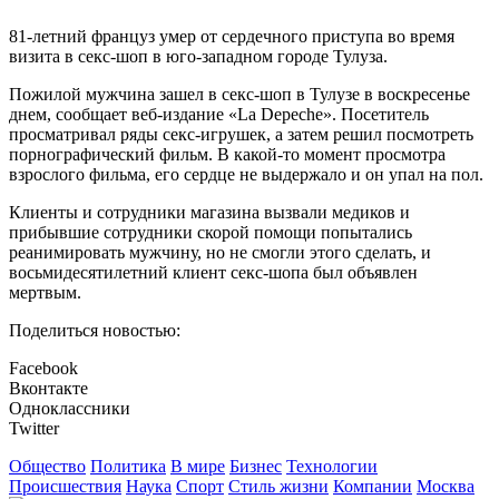
81-летний француз умер от сердечного приступа во время
визита в секс-шоп в юго-западном городе Тулуза.
Пожилой мужчина зашел в секс-шоп в Тулузе в воскресенье
днем, сообщает веб-издание «La Depeche». Посетитель
просматривал ряды секс-игрушек, а затем решил посмотреть
порнографический фильм. В какой-то момент просмотра
взрослого фильма, его сердце не выдержало и он упал на пол.
Клиенты и сотрудники магазина вызвали медиков и
прибывшие сотрудники скорой помощи попытались
реанимировать мужчину, но не смогли этого сделать, и
восьмидесятилетний клиент секс-шопа был объявлен
мертвым.
Поделиться новостью:
Facebook
Вконтакте
Одноклассники
Twitter
Общество
Политика
В мире
Бизнес
Технологии
Происшествия
Наука
Спорт
Стиль жизни
Компании
Москва