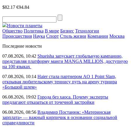
$82.17
€94.84
Новости планеты
Общество
Политика
В мире
Бизнес
Технологии
Происшествия
Наука
Спорт
Стиль жизни
Компании
Москва
Последние новости
07.08.2026, 10:42
Shueisha запускает глобальную кампанию,
представляя платформу манги MANGA MILLION, доступную
на 100 языках
07.08.2026, 10:14
Haier стала партнером AO 1 Point Slam,
открывая любительскому теннису путь на арену турнира
«Большой шлем»
06.08.2026, 19:02
Города без хаоса. Почему эксперты
предлагают отказаться от точечной застройки
06.08.2026, 08:56
Владимир Постанюк: «Материнская
зарплата» — важный кирпичик в основании социальной
справедливости