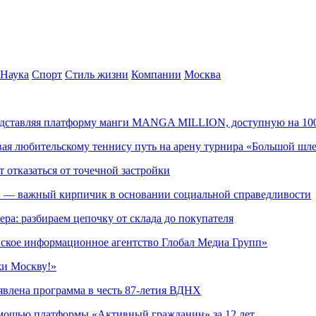
Наука
Спорт
Стиль жизни
Компании
Москва
редставляя платформу манги MANGA MILLION, доступную на 10
ывая любительскому теннису путь на арену турнира «Большой шл
т отказаться от точечной застройки
» — важный кирпичик в основании социальной справедливости
ера: разбираем цепочку от склада до покупателя
ское информационное агентство Глобал Медиа Групп»
жи Москву!»
явлена программа в честь 87-летия ВДНХ
омощью платформы «Активный гражданин» за 12 лет