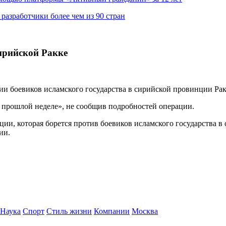
азработчики более чем из 90 стран
ирийской Ракке
ии боевиков исламского государства в сирийской провинции Ра
 прошлой неделе», не сообщив подробностей операции.
и, которая борется против боевиков исламского государства в о
ии.
Наука
Спорт
Стиль жизни
Компании
Москва