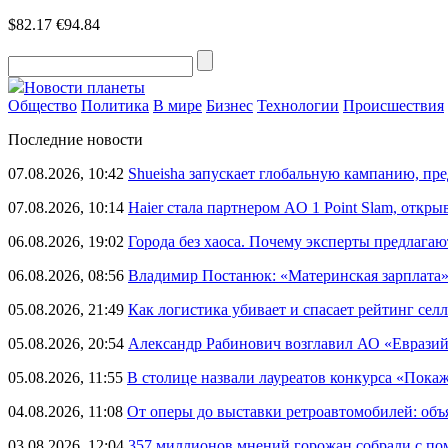
$82.17
€94.84
Новости планеты
Общество
Политика
В мире
Бизнес
Технологии
Происшествия
Последние новости
07.08.2026, 10:42
Shueisha запускает глобальную кампанию, п
07.08.2026, 10:14
Haier стала партнером AO 1 Point Slam, откр
06.08.2026, 19:02
Города без хаоса. Почему эксперты предлагаю
06.08.2026, 08:56
Владимир Постанюк: «Материнская зарплата
05.08.2026, 21:49
Как логистика убивает и спасает рейтинг селл
05.08.2026, 20:54
Александр Рабинович возглавил АО «Евразий
05.08.2026, 11:55
В столице назвали лауреатов конкурса «Пока
04.08.2026, 11:08
От оперы до выставки ретроавтомобилей: объ
03.08.2026, 12:04
357 миллионов мнений горожан собрали с п