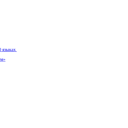
0 языках
ем»