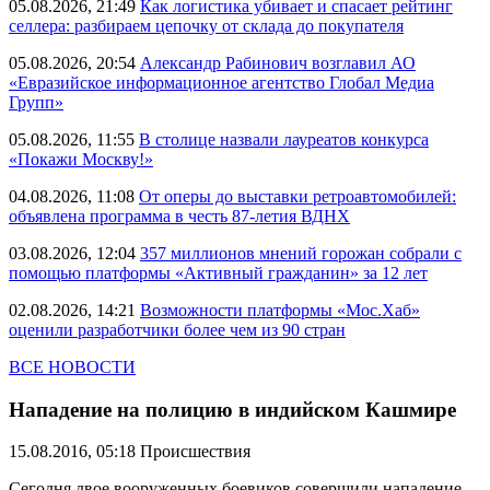
05.08.2026, 21:49
Как логистика убивает и спасает рейтинг
селлера: разбираем цепочку от склада до покупателя
05.08.2026, 20:54
Александр Рабинович возглавил АО
«Евразийское информационное агентство Глобал Медиа
Групп»
05.08.2026, 11:55
В столице назвали лауреатов конкурса
«Покажи Москву!»
04.08.2026, 11:08
От оперы до выставки ретроавтомобилей:
объявлена программа в честь 87-летия ВДНХ
03.08.2026, 12:04
357 миллионов мнений горожан собрали с
помощью платформы «Активный гражданин» за 12 лет
02.08.2026, 14:21
Возможности платформы «Мос.Хаб»
оценили разработчики более чем из 90 стран
ВСЕ НОВОСТИ
Нападение на полицию в индийском Кашмире
15.08.2016, 05:18
Происшествия
Сегодня двое вооруженных боевиков совершили нападение