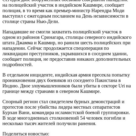
на полицейский участок в индийском Кашмире, сообщает
полиция, в то время как премьер-министр Нарендра Моди
выступил с ежегодным посланием на День независимости в
столице страны Нью-Дели.
Нападавшие не смогли захватить полицейский участок в
одном из районов Сринагара, столицы северного индийского
штата Джамма и Кашмир, но ранили шесть полицейских при
нападении. Сейчас продолжается спецоперация по
ликвидации преступников, укрывшихся в соседнем здании,
сообщает полиция, не предоставив никаких дополнительных
подробностей.
В отдельном инциденте, индийская армия пресекла попытку
проникновения двух боевиков из соседнего Пакистана в
Индию. Двое злоумышленников были убиты в секторе Uri на
границе между странами в северном Кашмире.
Спорный регион стал свидетелем бурных демонстраций и
протестов после убийства лидера местных сепаратистов
Бурхан Вани, командира исламистской боевой группировки.
В ходе многодневных столкновений 54 человек погибли и
несколько тысяч жителей получили ранения.
Поделиться новостью: