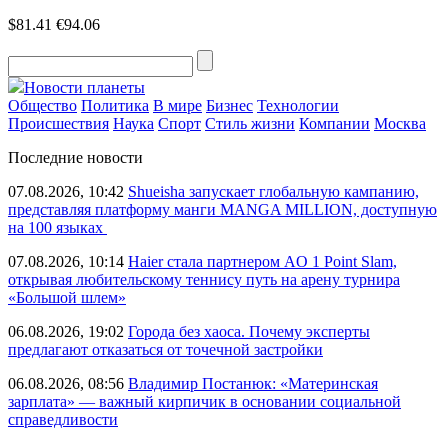
$81.41
€94.06
Новости планеты
Общество
Политика
В мире
Бизнес
Технологии
Происшествия
Наука
Спорт
Стиль жизни
Компании
Москва
Последние новости
07.08.2026, 10:42
Shueisha запускает глобальную кампанию,
представляя платформу манги MANGA MILLION, доступную
на 100 языках
07.08.2026, 10:14
Haier стала партнером AO 1 Point Slam,
открывая любительскому теннису путь на арену турнира
«Большой шлем»
06.08.2026, 19:02
Города без хаоса. Почему эксперты
предлагают отказаться от точечной застройки
06.08.2026, 08:56
Владимир Постанюк: «Материнская
зарплата» — важный кирпичик в основании социальной
справедливости