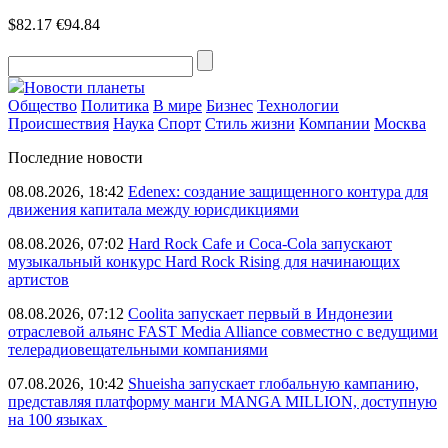
$82.17
€94.84
Новости планеты
Общество
Политика
В мире
Бизнес
Технологии
Происшествия
Наука
Спорт
Стиль жизни
Компании
Москва
Последние новости
08.08.2026, 18:42
Edenex: создание защищенного контура для
движения капитала между юрисдикциями
08.08.2026, 07:02
Hard Rock Cafe и Coca-Cola запускают
музыкальный конкурс Hard Rock Rising для начинающих
артистов
08.08.2026, 07:12
Coolita запускает первый в Индонезии
отраслевой альянс FAST Media Alliance совместно с ведущими
телерадиовещательными компаниями
07.08.2026, 10:42
Shueisha запускает глобальную кампанию,
представляя платформу манги MANGA MILLION, доступную
на 100 языках