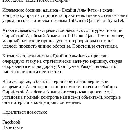
23.08.2016, 11:32
Новости Сирии
Исламские боевики альянса «Джайш Аль-Фатх» начали
контратаку против сирийских правительственных сил сегодня
утром, пытаясь отвоевать холмы Tal Umm Qara и Tal SyriaTel.
Атака исламских экстремистов началась со штурма позиций
Сирийской Арабской Армии на Tal Umm Qara. Тем не менее,
мощный натиск не принес успеха террористам и им не
удалось прорвать линию обороны. Повстанцы отступили.
Кроме того, исламисты «Джайш Аль-Фатх» провели
очередную атаку на стратегически важную вершину, откуда
открывается вид на дорогу Хан Тумен-Рамус, однако итог
наступления пока неизвестен.
В то же время, в боях на территории артиллерийской
академии в Алеппо, повстанцы смогли оттеснить бойцов
Сирийской Арабской Армии от северо-западного входа,
установив полный контроль над всеми объектами, которые
они потеряли в конце прошлой недели.
Поделиться новостью:
Facebook
Вконтакте