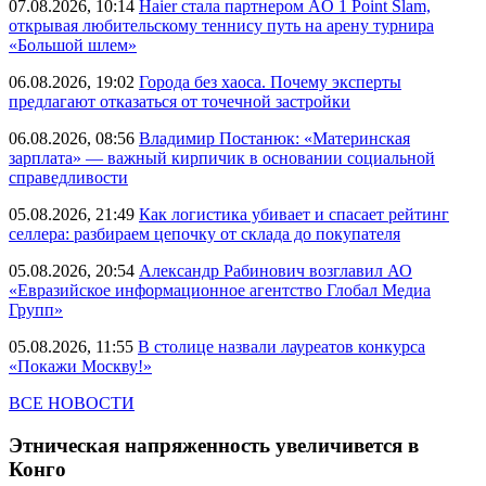
07.08.2026, 10:14
Haier стала партнером AO 1 Point Slam,
открывая любительскому теннису путь на арену турнира
«Большой шлем»
06.08.2026, 19:02
Города без хаоса. Почему эксперты
предлагают отказаться от точечной застройки
06.08.2026, 08:56
Владимир Постанюк: «Материнская
зарплата» — важный кирпичик в основании социальной
справедливости
05.08.2026, 21:49
Как логистика убивает и спасает рейтинг
селлера: разбираем цепочку от склада до покупателя
05.08.2026, 20:54
Александр Рабинович возглавил АО
«Евразийское информационное агентство Глобал Медиа
Групп»
05.08.2026, 11:55
В столице назвали лауреатов конкурса
«Покажи Москву!»
ВСЕ НОВОСТИ
Этническая напряженность увеличивется в
Конго