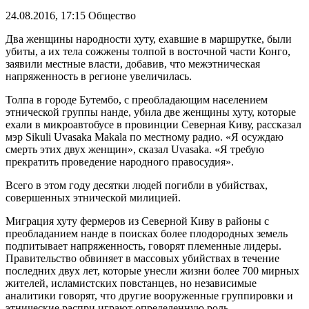
24.08.2016, 17:15
Общество
Два женщины народности хуту, ехавшие в маршрутке, были
убиты, а их тела сожжены толпой в восточной части Конго,
заявили местные власти, добавив, что межэтническая
напряженность в регионе увеличилась.
Толпа в городе Бутембо, с преобладающим населением
этнической группы нанде, убила две женщины хуту, которые
ехали в микроавтобусе в провинции Северная Киву, рассказал
мэр Sikuli Uvasaka Makala по местному радио. «Я осуждаю
смерть этих двух женщин», сказал Uvasaka. «Я требую
прекратить проведение народного правосудия».
Всего в этом году десятки людей погибли в убийствах,
совершенных этнической милицией.
Миграция хуту фермеров из Северной Киву в районы с
преобладанием нанде в поисках более плодородных земель
подпитывает напряженность, говорят племенные лидеры.
Правительство обвиняет в массовых убийствах в течение
последних двух лет, которые унесли жизни более 700 мирных
жителей, исламистских повстанцев, но независимые
аналитики говорят, что другие вооруженные группировки и
этнические распри играют определенную роль.