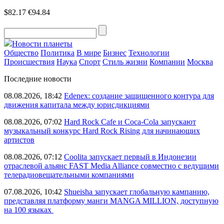
$82.17
€94.84
Новости планеты
Общество
Политика
В мире
Бизнес
Технологии
Происшествия
Наука
Спорт
Стиль жизни
Компании
Москва
Последние новости
08.08.2026, 18:42
Edenex: создание защищенного контура для
движения капитала между юрисдикциями
08.08.2026, 07:02
Hard Rock Cafe и Coca-Cola запускают
музыкальный конкурс Hard Rock Rising для начинающих
артистов
08.08.2026, 07:12
Coolita запускает первый в Индонезии
отраслевой альянс FAST Media Alliance совместно с ведущими
телерадиовещательными компаниями
07.08.2026, 10:42
Shueisha запускает глобальную кампанию,
представляя платформу манги MANGA MILLION, доступную
на 100 языках