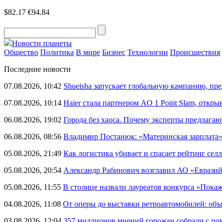
$82.17
€94.84
Новости планеты
Общество
Политика
В мире
Бизнес
Технологии
Происшествия
Последние новости
07.08.2026, 10:42
Shueisha запускает глобальную кампанию, п
07.08.2026, 10:14
Haier стала партнером AO 1 Point Slam, откр
06.08.2026, 19:02
Города без хаоса. Почему эксперты предлагаю
06.08.2026, 08:56
Владимир Постанюк: «Материнская зарплата
05.08.2026, 21:49
Как логистика убивает и спасает рейтинг селл
05.08.2026, 20:54
Александр Рабинович возглавил АО «Евразий
05.08.2026, 11:55
В столице назвали лауреатов конкурса «Пока
04.08.2026, 11:08
От оперы до выставки ретроавтомобилей: объ
03.08.2026, 12:04
357 миллионов мнений горожан собрали с п