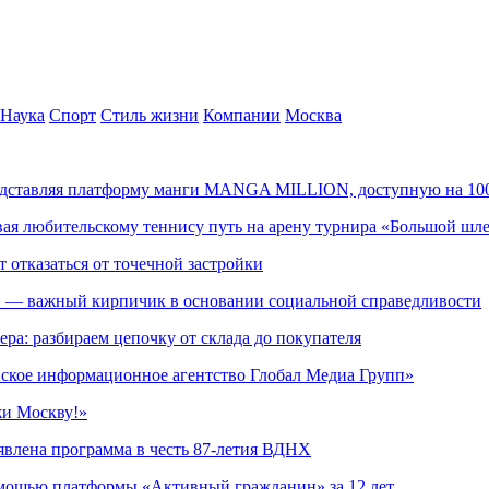
Наука
Спорт
Стиль жизни
Компании
Москва
редставляя платформу манги MANGA MILLION, доступную на 10
ывая любительскому теннису путь на арену турнира «Большой шл
т отказаться от точечной застройки
» — важный кирпичик в основании социальной справедливости
ера: разбираем цепочку от склада до покупателя
ское информационное агентство Глобал Медиа Групп»
жи Москву!»
явлена программа в честь 87-летия ВДНХ
омощью платформы «Активный гражданин» за 12 лет