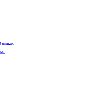
0 языках
ем»