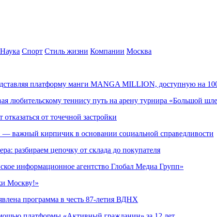
Наука
Спорт
Стиль жизни
Компании
Москва
редставляя платформу манги MANGA MILLION, доступную на 10
ывая любительскому теннису путь на арену турнира «Большой шл
т отказаться от точечной застройки
» — важный кирпичик в основании социальной справедливости
ера: разбираем цепочку от склада до покупателя
ское информационное агентство Глобал Медиа Групп»
жи Москву!»
явлена программа в честь 87-летия ВДНХ
омощью платформы «Активный гражданин» за 12 лет