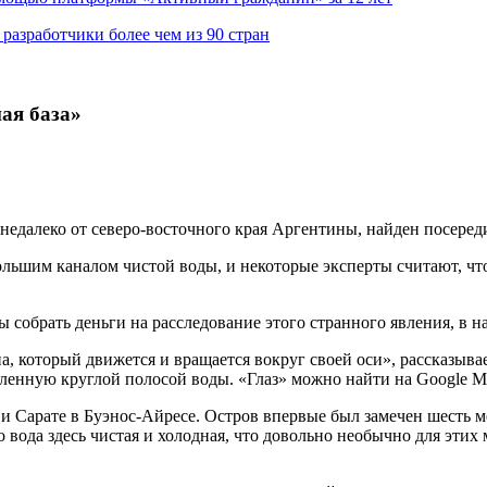
азработчики более чем из 90 стран
ая база»
едалеко от северо-восточного края Аргентины, найден посереди
льшим каналом чистой воды, и некоторые эксперты считают, что
ы собрать деньги на расследование этого странного явления, в 
 который движется и вращается вокруг своей оси», рассказывает
енную круглой полосой воды. «Глаз» можно найти на Google Maps
 Сарате в Буэнос-Айресе. Остров впервые был замечен шесть ме
 вода здесь чистая и холодная, что довольно необычно для этих