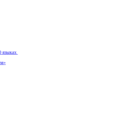
0 языках
ем»