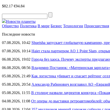
$82.17
€94.84
Новости планеты
Общество
Политика
В мире
Бизнес
Технологии
Происшествия
Последние новости
07.08.2026, 10:42
Shueisha запускает глобальную кампанию, п
07.08.2026, 10:14
Haier стала партнером AO 1 Point Slam, откр
06.08.2026, 19:02
Города без хаоса. Почему эксперты предлагаю
06.08.2026, 08:56
Владимир Постанюк: «Материнская зарплата
05.08.2026, 21:49
Как логистика убивает и спасает рейтинг селл
05.08.2026, 20:54
Александр Рабинович возглавил АО «Евразий
05.08.2026, 11:55
В столице назвали лауреатов конкурса «Пока
04.08.2026, 11:08
От оперы до выставки ретроавтомобилей: объ
03.08.2026, 12:04
357 миллионов мнений горожан собрали с п