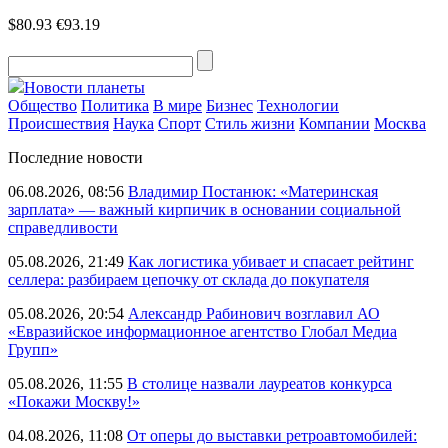
$80.93
€93.19
Новости планеты
Общество
Политика
В мире
Бизнес
Технологии
Происшествия
Наука
Спорт
Стиль жизни
Компании
Москва
Последние новости
06.08.2026, 08:56
Владимир Постанюк: «Материнская
зарплата» — важный кирпичик в основании социальной
справедливости
05.08.2026, 21:49
Как логистика убивает и спасает рейтинг
селлера: разбираем цепочку от склада до покупателя
05.08.2026, 20:54
Александр Рабинович возглавил АО
«Евразийское информационное агентство Глобал Медиа
Групп»
05.08.2026, 11:55
В столице назвали лауреатов конкурса
«Покажи Москву!»
04.08.2026, 11:08
От оперы до выставки ретроавтомобилей: