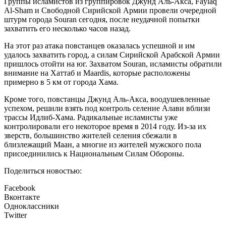
Группы исламистов из группировок Джунд Аль-Акса, Faylaq
Al-Sham и Свободной Сирийской Армии провели очередной
штурм города Souran сегодня, после неудачной попытки
захватить его несколько часов назад.
На этот раз атака повстанцев оказалась успешной и им
удалось захватить город, а силам Сирийской Арабской Армии
пришлось отойти на юг. Захватом Souran, исламисты обратили
внимание на Хаттаб и Maardis, которые расположены
примерно в 5 км от города Хама.
Кроме того, повстанцы Джунд Аль-Акса, воодушевленные
успехом, решили взять под контроль селение Алави вблизи
трассы Идлиб-Хама. Радикальные исламисты уже
контролировали его некоторое время в 2014 году. Из-за их
зверств, большинство жителей селения сбежали в
близлежащий Маан, а многие из жителей мужского пола
присоединились к Национальным Силам Обороны.
Поделиться новостью:
Facebook
Вконтакте
Одноклассники
Twitter