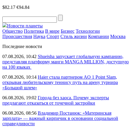
$82.17
€94.84
Новости планеты
Общество
Политика
В мире
Бизнес
Технологии
Происшествия
Наука
Спорт
Стиль жизни
Компании
Москва
Последние новости
07.08.2026, 10:42
Shueisha запускает глобальную кампанию,
представляя платформу манги MANGA MILLION, доступную
на 100 языках
07.08.2026, 10:14
Haier стала партнером AO 1 Point Slam,
открывая любительскому теннису путь на арену турнира
«Большой шлем»
06.08.2026, 19:02
Города без хаоса. Почему эксперты
предлагают отказаться от точечной застройки
06.08.2026, 08:56
Владимир Постанюк: «Материнская
зарплата» — важный кирпичик в основании социальной
справедливости