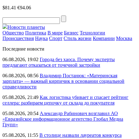
$81.41
€94.06
Новости планеты
Общество
Политика
В мире
Бизнес
Технологии
Происшествия
Наука
Спорт
Стиль жизни
Компании
Москва
Последние новости
06.08.2026, 19:02
Города без хаоса. Почему эксперты
предлагают отказаться от точечной застройки
06.08.2026, 08:56
Владимир Постанюк: «Материнская
зарплата» — важный кирпичик в основании социальной
справедливости
05.08.2026, 21:49
Как логистика убивает и спасает рейтинг
селлера: разбираем цепочку от склада до покупателя
05.08.2026, 20:54
Александр Рабинович возглавил АО
«Евразийское информационное агентство Глобал Медиа
Групп»
05.08.2026, 11:55
В столице назвали лауреатов конкурса