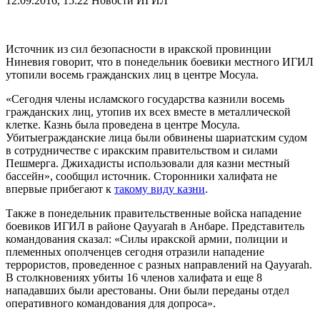
12.09.2016, 15:22
Новости ИГИЛ
Источник из сил безопасности в иракской провинции
Ниневия говорит, что в понедельник боевики местного ИГИЛ
утопили восемь гражданских лиц в центре Мосула.
«Сегодня члены исламского государства казнили восемь
гражданских лиц, утопив их всех вместе в металлической
клетке. Казнь была проведена в центре Мосула.
Убитыегражданские лица были обвинены шариатским судом
в сотрудничестве с иракским правительством и силами
Пешмерга. Джихадисты использовали для казни местный
бассейн», сообщил источник. Сторонники халифата не
впервые прибегают к
такому виду казни
.
Также в понедельник правительственные войска нападение
боевиков ИГИЛ в районе Qayyarah в Анбаре. Представитель
командования сказал: «Силы иракской армии, полиции и
племенных ополченцев сегодня отразили нападение
террористов, проведенное с разных направлений на Qayyarah.
В столкновениях убиты 16 членов халифата и еще 8
нападавших были арестованы. Они были переданы отдел
оперативного командования для допроса».