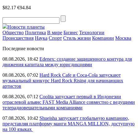
$82.17
€94.84
Новости планеты
Общество
Политика
В мире
Бизнес
Технологии
Происшествия
Наука
Спорт
Стиль жизни
Компании
Москва
Последние новости
08.08.2026, 18:42
Edenex: создание защищенного контура для
движения капитала между юрисдикциями
08.08.2026, 07:02
Hard Rock Cafe и Coca-Cola запускают
музыкальный конкурс Hard Rock Rising для начинающих
артистов
08.08.2026, 07:12
Coolita запускает первый в Индонезии
отраслевой альянс FAST Media Alliance совместно с ведущими
телерадиовещательными компаниями
07.08.2026, 10:42
Shueisha запускает глобальную кампанию,
представляя платформу манги MANGA MILLION, доступную
на 100 языках