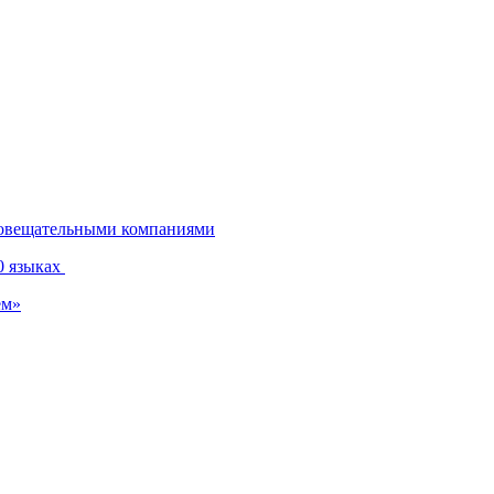
диовещательными компаниями
0 языках
ем»