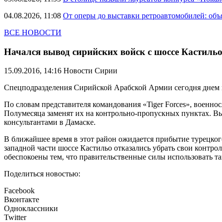
04.08.2026, 11:08
От оперы до выставки ретроавтомобилей: объ
ВСЕ НОВОСТИ
Начался вывод сирийских войск с шоссе Кастиль
15.09.2016, 14:16
Новости Сирии
Спецподразделения Сирийской Арабской Армии сегодня днем н
По словам представителя командования «Tiger Forces», военно
Полумесяца заменят их на контрольно-пропускных пунктах. В
консультантами в Дамаске.
В ближайшее время в этот район ожидается прибытие турецког
западной части шоссе Кастильо отказались убрать свои контр
обеспокоены тем, что правительственные силы использовать та
Поделиться новостью:
Facebook
Вконтакте
Одноклассники
Twitter