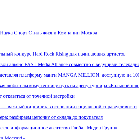
Наука
Спорт
Стиль жизни
Компании
Москва
альный конкурс Hard Rock Rising для начинающих артистов
левой альянс FAST Media Alliance совместно с ведущими телера
редставляя платформу манги MANGA MILLION, доступную на 10
ывая любительскому теннису путь на арену турнира «Большой шл
т отказаться от точечной застройки
» — важный кирпичик в основании социальной справедливости
ера: разбираем цепочку от склада до покупателя
ское информационное агентство Глобал Медиа Групп»
жи Москву!»