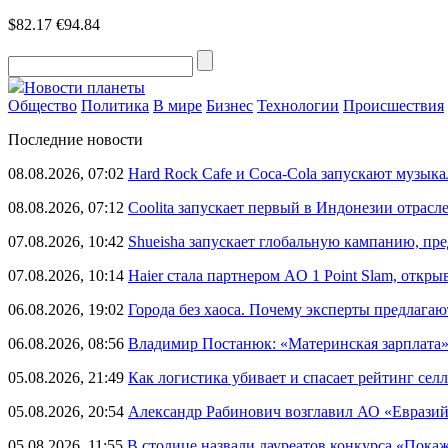
$82.17
€94.84
Новости планеты
Общество
Политика
В мире
Бизнес
Технологии
Происшествия
Последние новости
08.08.2026, 07:02
Hard Rock Cafe и Coca-Cola запускают музык
08.08.2026, 07:12
Coolita запускает первый в Индонезии отрас
07.08.2026, 10:42
Shueisha запускает глобальную кампанию, п
07.08.2026, 10:14
Haier стала партнером AO 1 Point Slam, откр
06.08.2026, 19:02
Города без хаоса. Почему эксперты предлагаю
06.08.2026, 08:56
Владимир Постанюк: «Материнская зарплата
05.08.2026, 21:49
Как логистика убивает и спасает рейтинг селл
05.08.2026, 20:54
Александр Рабинович возглавил АО «Евразий
05.08.2026, 11:55
В столице назвали лауреатов конкурса «Пока