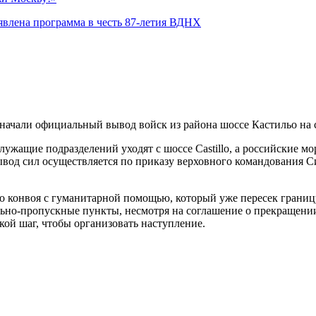
явлена программа в честь 87-летия ВДНХ
о
ачали официальный вывод войск из района шоссе Кастильо на 
служащие подразделений уходят с шоссе Castillo, а российские 
ывод сил осуществляется по приказу верховного командования 
о конвоя с гуманитарной помощью, который уже пересек границу
ольно-пропускные пункты, несмотря на соглашение о прекращени
кой шаг, чтобы организовать наступление.