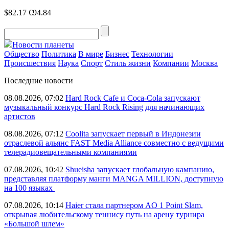
$82.17
€94.84
Новости планеты
Общество
Политика
В мире
Бизнес
Технологии
Происшествия
Наука
Спорт
Стиль жизни
Компании
Москва
Последние новости
08.08.2026, 07:02
Hard Rock Cafe и Coca-Cola запускают
музыкальный конкурс Hard Rock Rising для начинающих
артистов
08.08.2026, 07:12
Coolita запускает первый в Индонезии
отраслевой альянс FAST Media Alliance совместно с ведущими
телерадиовещательными компаниями
07.08.2026, 10:42
Shueisha запускает глобальную кампанию,
представляя платформу манги MANGA MILLION, доступную
на 100 языках
07.08.2026, 10:14
Haier стала партнером AO 1 Point Slam,
открывая любительскому теннису путь на арену турнира
«Большой шлем»