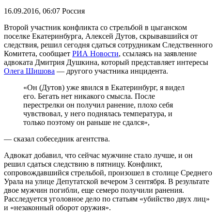
16.09.2016, 06:07
Россия
Второй участник конфликта со стрельбой в цыганском
поселке Екатеринбурга, Алексей Дутов, скрывавшийся от
следствия, решил сегодня сдаться сотрудникам Следственного
Комитета, сообщает
РИА Новости
, ссылаясь на заявление
адвоката Дмитрия Душкина, который представляет интересы
Олега Шишова
— другого участника инцидента.
«Он (Дутов) уже явился в Екатеринбург, я видел
его. Бегать нет никакого смысла. После
перестрелки он получил ранение, плохо себя
чувствовал, у него поднялась температура, и
только поэтому он раньше не сдался»,
— сказал собеседник агентства.
Адвокат добавил, что сейчас мужчине стало лучше, и он
решил сдаться следствию в пятницу. Конфликт,
сопровождавшийся стрельбой, произошел в столице Среднего
Урала на улице Депутатской вечером 3 сентября. В результате
двое мужчин погибли, еще семеро получили ранения.
Расследуется уголовное дело по статьям «убийство двух лиц»
и «незаконный оборот оружия».