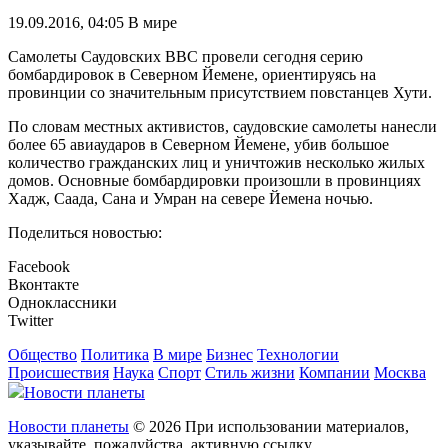
19.09.2016, 04:05
В мире
Самолеты Саудовских ВВС провели сегодня серию
бомбардировок в Северном Йемене, ориентируясь на
провинции со значительным присутствием повстанцев Хути.
По словам местных активистов, саудовские самолеты нанесли
более 65 авиаударов в Северном Йемене, убив большое
количество гражданских лиц и уничтожив несколько жилых
домов. Основные бомбардировки произошли в провинциях
Хадж, Саада, Сана и Умран на севере Йемена ночью.
Поделиться новостью:
Facebook
Вконтакте
Одноклассники
Twitter
Общество
Политика
В мире
Бизнес
Технологии
Происшествия
Наука
Спорт
Стиль жизни
Компании
Москва
Новости планеты
Новости планеты
© 2026 При использовании материалов,
указывайте, пожалуйства, активную ссылку.