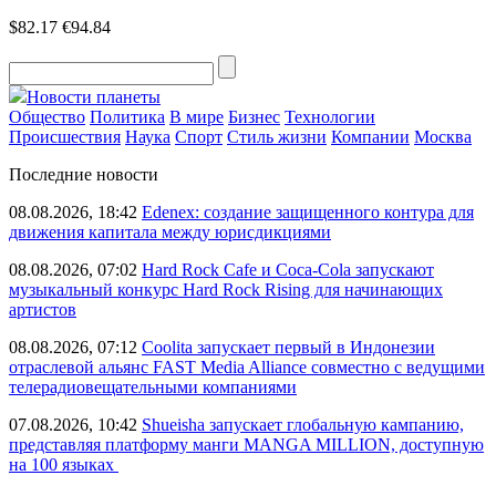
$82.17
€94.84
Новости планеты
Общество
Политика
В мире
Бизнес
Технологии
Происшествия
Наука
Спорт
Стиль жизни
Компании
Москва
Последние новости
08.08.2026, 18:42
Edenex: создание защищенного контура для
движения капитала между юрисдикциями
08.08.2026, 07:02
Hard Rock Cafe и Coca-Cola запускают
музыкальный конкурс Hard Rock Rising для начинающих
артистов
08.08.2026, 07:12
Coolita запускает первый в Индонезии
отраслевой альянс FAST Media Alliance совместно с ведущими
телерадиовещательными компаниями
07.08.2026, 10:42
Shueisha запускает глобальную кампанию,
представляя платформу манги MANGA MILLION, доступную
на 100 языках