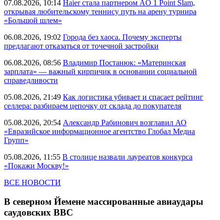
07.08.2026, 10:14
Haier стала партнером AO 1 Point Slam,
открывая любительскому теннису путь на арену турнира
«Большой шлем»
06.08.2026, 19:02
Города без хаоса. Почему эксперты
предлагают отказаться от точечной застройки
06.08.2026, 08:56
Владимир Постанюк: «Материнская
зарплата» — важный кирпичик в основании социальной
справедливости
05.08.2026, 21:49
Как логистика убивает и спасает рейтинг
селлера: разбираем цепочку от склада до покупателя
05.08.2026, 20:54
Александр Рабинович возглавил АО
«Евразийское информационное агентство Глобал Медиа
Групп»
05.08.2026, 11:55
В столице назвали лауреатов конкурса
«Покажи Москву!»
ВСЕ НОВОСТИ
В северном Йемене массированные авиаудары
саудовских ВВС