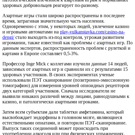
здоровых добровольцев реагирует по-разному.
Азартные игры стали широко распространены в последнее
время, затрагивая значительную часть населения.
Одновременно с этим, у некоторых людей, увлечение казино
и игровыми автоматами на
play-vulkanstavka.com/casino-na-
dengi/
стало выходить из-под контроля, угрожая развитием
игромании, также известной как проблемы с азартных игр. По
данным экспертов, распространенность проблем с рулеткой и
картами в Европе составляет 0,5-3%.
Профессор Inge Mick с коллегами изучили данные 14 людей,
зависимых от азартных игр и сравнили их с результатами 15
здоровых участников. В своих экспериментах ученые
использовали ПЭТ сканирование (позитронно-эмиссионную
томографию) для измерения уровней опиоидных рецепторов
двух категорий участников. Сначала исследователи не
выявили никаких различий между лицами, равнодушными к
казино, и патологически азартными игроками.
Затем всем субъектам дали таблетки амфетамина, который
высвобождает эндорфины в головном мозге, являющиеся
естественными опиатами, и повторили ПЭТ-сканирование.
Выпуск таких соединений может происходить при
употреблении алкоголя или при физических упражнениях.