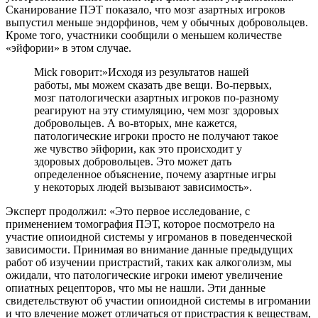
Сканирование ПЭТ показало, что мозг азартных игроков
выпустил меньше эндорфинов, чем у обычных добровольцев.
Кроме того, участники сообщили о меньшем количестве
«эйфории» в этом случае.
Mick говорит:»Исходя из результатов нашей
работы, мы можем сказать две вещи. Во-первых,
мозг патологически азартных игроков по-разному
реагируют на эту стимуляцию, чем мозг здоровых
добровольцев. А во-вторых, мне кажется,
патологические игроки просто не получают такое
же чувство эйфории, как это происходит у
здоровых добровольцев. Это может дать
определенное объяснение, почему азартные игры
у некоторых людей вызывают зависимость».
Эксперт продолжил: «Это первое исследование, с
применением томография ПЭТ, которое посмотрело на
участие опиоидной системы у игроманов в поведенческой
зависимости. Принимая во внимание данные предыдущих
работ об изучении пристрастий, таких как алкоголизм, мы
ожидали, что патологические игроки имеют увеличение
опиатных рецепторов, что мы не нашли. Эти данные
свидетельствуют об участии опиоидной системы в игромании
и что влечение может отличаться от пристрастия к веществам,