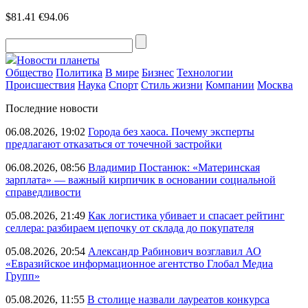
$81.41
€94.06
Новости планеты
Общество
Политика
В мире
Бизнес
Технологии
Происшествия
Наука
Спорт
Стиль жизни
Компании
Москва
Последние новости
06.08.2026, 19:02
Города без хаоса. Почему эксперты
предлагают отказаться от точечной застройки
06.08.2026, 08:56
Владимир Постанюк: «Материнская
зарплата» — важный кирпичик в основании социальной
справедливости
05.08.2026, 21:49
Как логистика убивает и спасает рейтинг
селлера: разбираем цепочку от склада до покупателя
05.08.2026, 20:54
Александр Рабинович возглавил АО
«Евразийское информационное агентство Глобал Медиа
Групп»
05.08.2026, 11:55
В столице назвали лауреатов конкурса