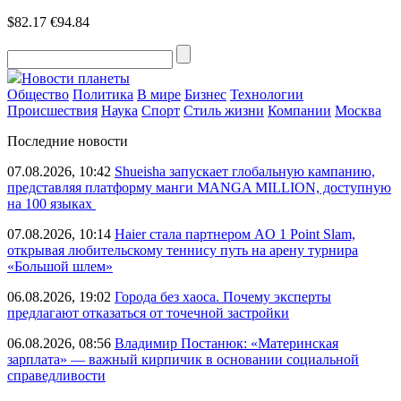
$82.17
€94.84
Новости планеты
Общество
Политика
В мире
Бизнес
Технологии
Происшествия
Наука
Спорт
Стиль жизни
Компании
Москва
Последние новости
07.08.2026, 10:42
Shueisha запускает глобальную кампанию,
представляя платформу манги MANGA MILLION, доступную
на 100 языках
07.08.2026, 10:14
Haier стала партнером AO 1 Point Slam,
открывая любительскому теннису путь на арену турнира
«Большой шлем»
06.08.2026, 19:02
Города без хаоса. Почему эксперты
предлагают отказаться от точечной застройки
06.08.2026, 08:56
Владимир Постанюк: «Материнская
зарплата» — важный кирпичик в основании социальной
справедливости