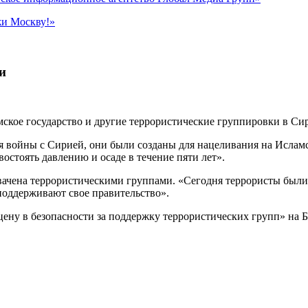
жи Москву!»
и
ское государство и другие террористические группировки в Сири
ля войны с Сирией, они были созданы для нацеливания на Ислам
остоять давлению и осаде в течение пяти лет».
хвачена террористическими группами. «Сегодня террористы был
поддерживают свое правительство».
ену в безопасности за поддержку террористических групп» на 