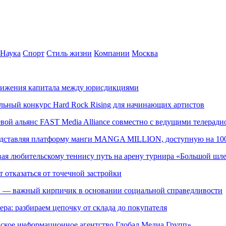
Наука
Спорт
Стиль жизни
Компании
Москва
движения капитала между юрисдикциями
альный конкурс Hard Rock Rising для начинающих артистов
левой альянс FAST Media Alliance совместно с ведущими телера
редставляя платформу манги MANGA MILLION, доступную на 10
ывая любительскому теннису путь на арену турнира «Большой шл
т отказаться от точечной застройки
» — важный кирпичик в основании социальной справедливости
ера: разбираем цепочку от склада до покупателя
ское информационное агентство Глобал Медиа Групп»