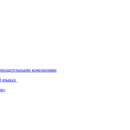
диовещательными компаниями
0 языках
ем»