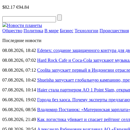
$82.17
€94.84
Новости планеты
Общество
Политика
В мире
Бизнес
Технологии
Происшествия
Последние новости
08.08.2026, 18:42
Edenex: создание защищенного контура для 
08.08.2026, 07:02
Hard Rock Cafe и Coca-Cola запускают музык
08.08.2026, 07:12
Coolita запускает первый в Индонезии отрас
07.08.2026, 10:42
Shueisha запускает глобальную кампанию, п
07.08.2026, 10:14
Haier стала партнером AO 1 Point Slam, откр
06.08.2026, 19:02
Города без хаоса. Почему эксперты предлагаю
06.08.2026, 08:56
Владимир Постанюк: «Материнская зарплата
05.08.2026, 21:49
Как логистика убивает и спасает рейтинг селл
05.08.2026, 20:54
Александр Рабинович возглавил АО «Евразий