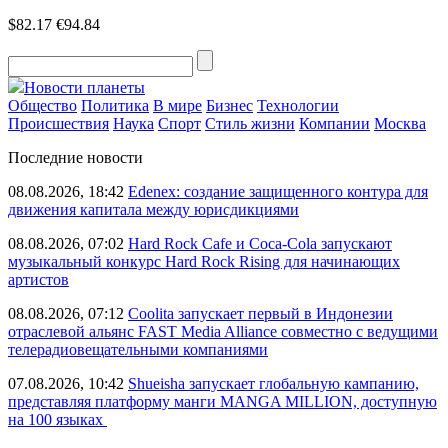
$82.17
€94.84
Новости планеты
Общество
Политика
В мире
Бизнес
Технологии
Происшествия
Наука
Спорт
Стиль жизни
Компании
Москва
Последние новости
08.08.2026, 18:42
Edenex: создание защищенного контура для
движения капитала между юрисдикциями
08.08.2026, 07:02
Hard Rock Cafe и Coca-Cola запускают
музыкальный конкурс Hard Rock Rising для начинающих
артистов
08.08.2026, 07:12
Coolita запускает первый в Индонезии
отраслевой альянс FAST Media Alliance совместно с ведущими
телерадиовещательными компаниями
07.08.2026, 10:42
Shueisha запускает глобальную кампанию,
представляя платформу манги MANGA MILLION, доступную
на 100 языках