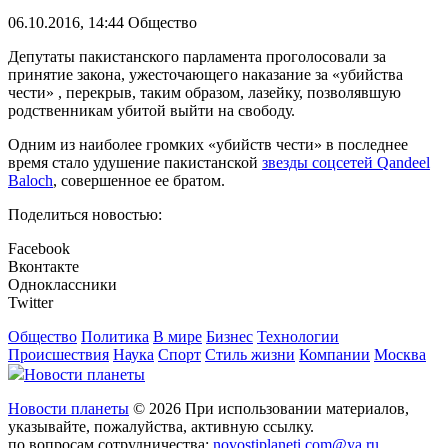
06.10.2016, 14:44
Общество
Депутаты пакистанского парламента проголосовали за
принятие закона, ужесточающего наказание за «убийства
чести» , перекрыв, таким образом, лазейку, позволявшую
родственникам убитой выйти на свободу.
Одним из наиболее громких «убийств чести» в последнее
время стало удушение пакистанской
звезды соцсетей Qandeel
Baloch
, совершенное ее братом.
Поделиться новостью:
Facebook
Вконтакте
Одноклассники
Twitter
Общество
Политика
В мире
Бизнес
Технологии
Происшествия
Наука
Спорт
Стиль жизни
Компании
Москва
Новости планеты
Новости планеты
© 2026 При использовании материалов,
указывайте, пожалуйства, активную ссылку.
по вопросам сотрудничества:
novostiplaneti.com@ya.ru