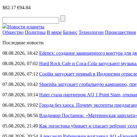
$82.17
€94.84
Новости планеты
Общество
Политика
В мире
Бизнес
Технологии
Происшествия
Последние новости
08.08.2026, 18:42
Edenex: создание защищенного контура для 
08.08.2026, 07:02
Hard Rock Cafe и Coca-Cola запускают музык
08.08.2026, 07:12
Coolita запускает первый в Индонезии отрас
07.08.2026, 10:42
Shueisha запускает глобальную кампанию, п
07.08.2026, 10:14
Haier стала партнером AO 1 Point Slam, откр
06.08.2026, 19:02
Города без хаоса. Почему эксперты предлагаю
06.08.2026, 08:56
Владимир Постанюк: «Материнская зарплата
05.08.2026, 21:49
Как логистика убивает и спасает рейтинг селл
05.08.2026, 20:54
Александр Рабинович возглавил АО «Евразий