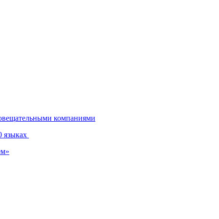
диовещательными компаниями
0 языках
ем»