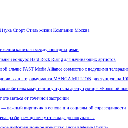
Наука
Спорт
Стиль жизни
Компании
Москва
движения капитала между юрисдикциями
альный конкурс Hard Rock Rising для начинающих артистов
левой альянс FAST Media Alliance совместно с ведущими телера
редставляя платформу манги MANGA MILLION, доступную на 10
ывая любительскому теннису путь на арену турнира «Большой шл
т отказаться от точечной застройки
» — важный кирпичик в основании социальной справедливости
ера: разбираем цепочку от склада до покупателя
ское информационное агентство Глобал Медиа Групп»