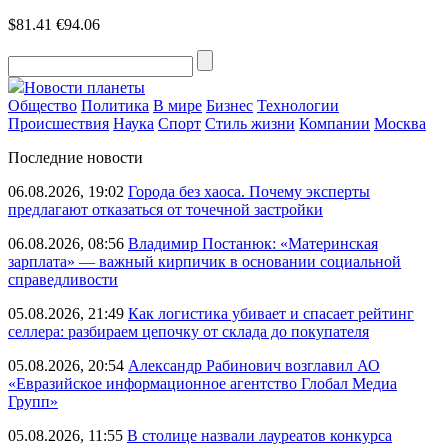
$81.41
€94.06
Новости планеты
Общество
Политика
В мире
Бизнес
Технологии
Происшествия
Наука
Спорт
Стиль жизни
Компании
Москва
Последние новости
06.08.2026, 19:02
Города без хаоса. Почему эксперты
предлагают отказаться от точечной застройки
06.08.2026, 08:56
Владимир Постанюк: «Материнская
зарплата» — важный кирпичик в основании социальной
справедливости
05.08.2026, 21:49
Как логистика убивает и спасает рейтинг
селлера: разбираем цепочку от склада до покупателя
05.08.2026, 20:54
Александр Рабинович возглавил АО
«Евразийское информационное агентство Глобал Медиа
Групп»
05.08.2026, 11:55
В столице назвали лауреатов конкурса