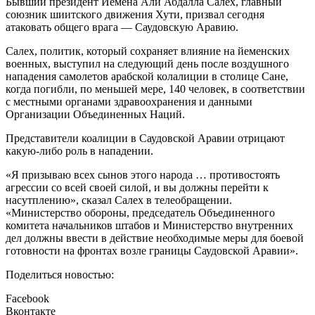
Бывший президент Йемена Али Абдалла Салех, главный
союзник шиитского движения Хути, призвал сегодня
атаковать общего врага — Саудовскую Аравию.
Салех, политик, который сохраняет влияние на йеменских
военных, выступил на следующий день после воздушного
нападения самолетов арабской колалиции в столице Сане,
когда погибли, по меньшей мере, 140 человек, в соответствии
с местными органами здравоохранения и данными
Организации Объединенных Наций.
Представители коалиции в Саудовской Аравии отрицают
какую-либо роль в нападении.
«Я призываю всех сынов этого народа … противостоять
агрессии со всей своей силой, и вы должны перейти к
насутплению», сказал Салех в телеобращении.
«Министерство обороны, председатель Объединенного
комитета начальников штабов и Министерство внутренних
дел должны ввести в действие необходимые меры для боевой
готовности на фронтах возле границы Саудовской Аравии».
Поделиться новостью:
Facebook
Вконтакте