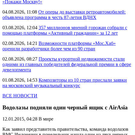
«Покажи Москву!»
04.08.2026, 11:08
От оперы до выставки ретроавтомобилей:
объявлена программа в честь 87-летия ВДНХ
03.08.2026, 12:04
357 миллионов мнений горожан собрали с
помощью платформы «Активный гражданин» за 12 лет
02.08.2026, 14:21
Возможности платформы «Мос.Хаб»
оценили разработчики более чем из 90 стран
02.08.2026, 08:27
Проекты курортной недвижимости стали
одними из главных победителей федеральной премии в сфере
девелопмента
01.08.2026, 14:53
Композиторы из 10 стран прислали заявки
на московский музыкальный конкурс
ВСЕ НОВОСТИ
Водолазы подняли один черный ящик с AirAsia
12.01.2015, 04:28
В мире
Как заявил представитель правительства, команда водолазов
ВМС Индонезии в понедельник нашла один из двух черных