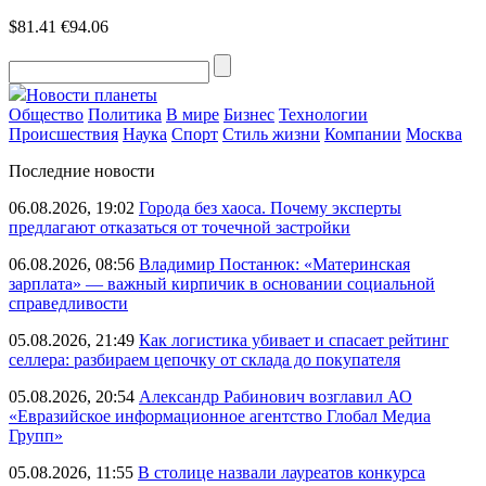
$81.41
€94.06
Новости планеты
Общество
Политика
В мире
Бизнес
Технологии
Происшествия
Наука
Спорт
Стиль жизни
Компании
Москва
Последние новости
06.08.2026, 19:02
Города без хаоса. Почему эксперты
предлагают отказаться от точечной застройки
06.08.2026, 08:56
Владимир Постанюк: «Материнская
зарплата» — важный кирпичик в основании социальной
справедливости
05.08.2026, 21:49
Как логистика убивает и спасает рейтинг
селлера: разбираем цепочку от склада до покупателя
05.08.2026, 20:54
Александр Рабинович возглавил АО
«Евразийское информационное агентство Глобал Медиа
Групп»
05.08.2026, 11:55
В столице назвали лауреатов конкурса