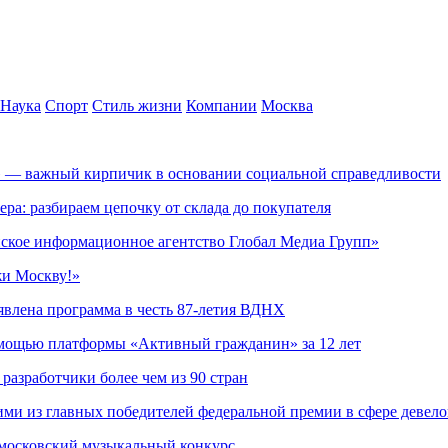
Наука
Спорт
Стиль жизни
Компании
Москва
» — важный кирпичик в основании социальной справедливости
ера: разбираем цепочку от склада до покупателя
ское информационное агентство Глобал Медиа Групп»
жи Москву!»
явлена программа в честь 87-летия ВДНХ
омощью платформы «Активный гражданин» за 12 лет
азработчики более чем из 90 стран
ми из главных победителей федеральной премии в сфере девел
 московский музыкальный конкурс