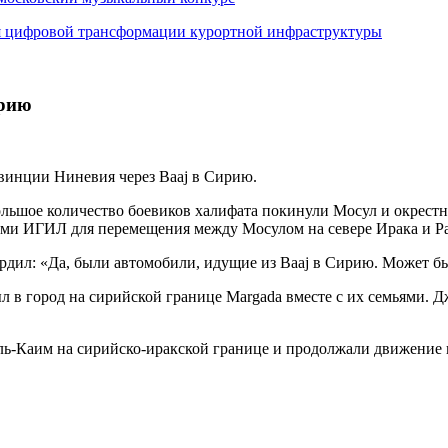
я цифровой трансформации курортной инфраструктуры
ирию
овинции Ниневия через Baaj в Сирию.
шое количество боевиков халифата покинули Мосул и окрестност
ми ИГИЛ для перемещения между Мосулом на севере Ирака и Ра
дил: «Да, были автомобили, идущие из Baaj в Сирию. Может бы
л в город на сирийской границе Margada вместе с их семьями. 
ль-Каим на сирийско-иракской границе и продолжали движение 