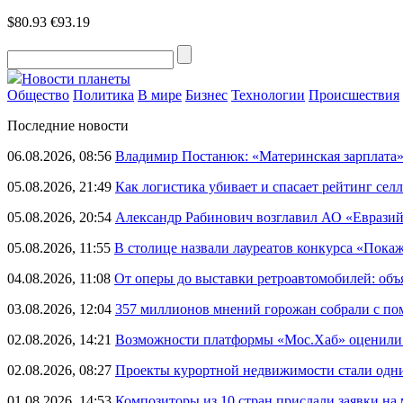
$80.93
€93.19
Новости планеты
Общество
Политика
В мире
Бизнес
Технологии
Происшествия
Последние новости
06.08.2026, 08:56
Владимир Постанюк: «Материнская зарплата
05.08.2026, 21:49
Как логистика убивает и спасает рейтинг селл
05.08.2026, 20:54
Александр Рабинович возглавил АО «Евразий
05.08.2026, 11:55
В столице назвали лауреатов конкурса «Пока
04.08.2026, 11:08
От оперы до выставки ретроавтомобилей: объ
03.08.2026, 12:04
357 миллионов мнений горожан собрали с п
02.08.2026, 14:21
Возможности платформы «Мос.Хаб» оценили р
02.08.2026, 08:27
Проекты курортной недвижимости стали одни
01.08.2026, 14:53
Композиторы из 10 стран прислали заявки на