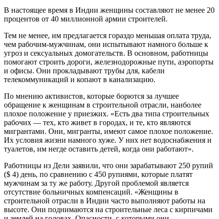
В настоящее время в Индии женщины составляют не менее 20
процентов от 40 миллионной армии строителей.
Тем не менее, им предлагается гораздо меньшая оплата труда,
чем рабочим-мужчинам, они испытывают намного больше к
угроз и сексуальных домогательств. В основном, работницы
помогают строить дороги, железнодорожные пути, аэропорты
и офисы. Они прокладывают трубы для, кабели
телекоммуникаций и копают в канализацию.
По мнению активистов, которые борются за лучшее
обращение к женщинам в строительной отрасли, наиболее
плохое положение у приезжих. «Есть два типа строительных
рабочих — тех, кто живет в городах, и те, кто являются
мигрантами. Они, мигранты, имеют самое плохое положение.
Их условия жизни намного хуже. У них нет водоснабжения и
туалетов, им негде оставить детей, когда они работают».
Работницы из Дели заявили, что они зарабатывают 250 рупий
($ 4) день, по сравнению с 450 рупиями, которые платят
мужчинам за ту же работу. Другой проблемой является
отсутствие больничных компенсаций. «Женщины в
строительной отрасли в Индии часто выполняют работы на
высоте. Они поднимаются на строительные леса с кирпичами
и землей на головах. Опасности, с которыми они