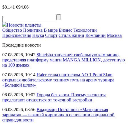
$81.41
€94.06
Новости планеты
Общество
Политика
В мире
Бизнес
Технологии
Происшествия
Наука
Спорт
Стиль жизни
Компании
Москва
Последние новости
07.08.2026, 10:42
Shueisha запускает глобальную кампанию,
представляя платформу манги MANGA MILLION, доступную
на 100 языках
07.08.2026, 10:14
Haier стала партнером AO 1 Point Slam,
открывая любительскому теннису путь на арену турнира
«Большой шлем»
06.08.2026, 19:02
Города без хаоса. Почему эксперты
предлагают отказаться от точечной застройки
06.08.2026, 08:56
Владимир Постанюк: «Материнская
зарплата» — важный кирпичик в основании социальной
справедливости