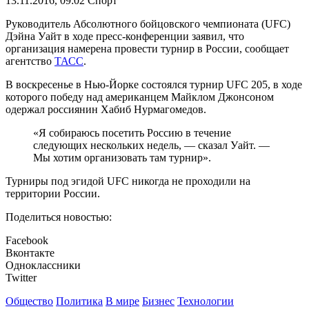
13.11.2016, 09:02
Спорт
Руководитель Абсолютного бойцовского чемпионата (UFC)
Дэйна Уайт в ходе пресс-конференции заявил, что
организация намерена провести турнир в России, сообщает
агентство
ТАСС
.
В воскресенье в Нью-Йорке состоялся турнир UFC 205, в ходе
которого победу над американцем Майклом Джонсоном
одержал россиянин Хабиб Нурмагомедов.
«Я собираюсь посетить Россию в течение
следующих нескольких недель, — сказал Уайт. —
Мы хотим организовать там турнир».
Турниры под эгидой UFC никогда не проходили на
территории России.
Поделиться новостью:
Facebook
Вконтакте
Одноклассники
Twitter
Общество
Политика
В мире
Бизнес
Технологии