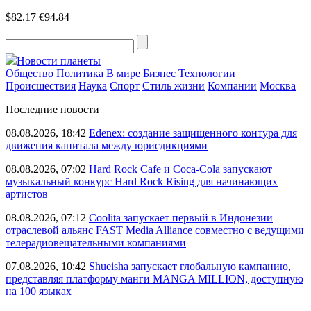
$82.17
€94.84
Новости планеты
Общество
Политика
В мире
Бизнес
Технологии
Происшествия
Наука
Спорт
Стиль жизни
Компании
Москва
Последние новости
08.08.2026, 18:42
Edenex: создание защищенного контура для
движения капитала между юрисдикциями
08.08.2026, 07:02
Hard Rock Cafe и Coca-Cola запускают
музыкальный конкурс Hard Rock Rising для начинающих
артистов
08.08.2026, 07:12
Coolita запускает первый в Индонезии
отраслевой альянс FAST Media Alliance совместно с ведущими
телерадиовещательными компаниями
07.08.2026, 10:42
Shueisha запускает глобальную кампанию,
представляя платформу манги MANGA MILLION, доступную
на 100 языках