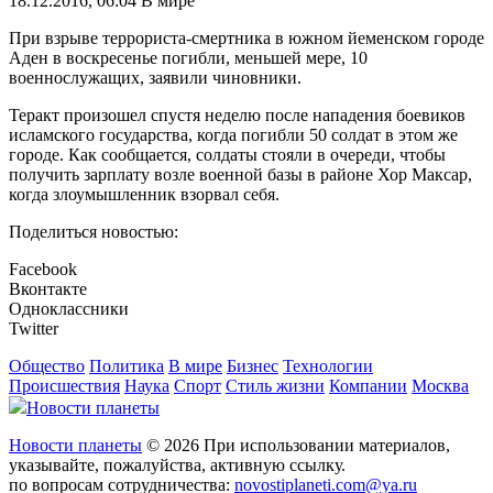
18.12.2016, 06:04
В мире
При взрыве террориста-смертника в южном йеменском городе
Аден в воскресенье погибли, меньшей мере, 10
военнослужащих, заявили чиновники.
Теракт произошел спустя неделю после нападения боевиков
исламского государства, когда погибли 50 солдат в этом же
городе. Как сообщается, солдаты стояли в очереди, чтобы
получить зарплату возле военной базы в районе Хор Максар,
когда злоумышленник взорвал себя.
Поделиться новостью:
Facebook
Вконтакте
Одноклассники
Twitter
Общество
Политика
В мире
Бизнес
Технологии
Происшествия
Наука
Спорт
Стиль жизни
Компании
Москва
Новости планеты
Новости планеты
© 2026 При использовании материалов,
указывайте, пожалуйства, активную ссылку.
по вопросам сотрудничества:
novostiplaneti.com@ya.ru