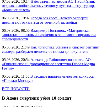
07.08.2026, 10:14
Haier стала партнером AO 1 Point Slam,
открывая любительскому теннису путь на арену турнира
«Большой шлем»
06.08.2026, 19:02
Города без хаоса. Почему эксперты
предлагают отказаться от точечной застройки
06.08.2026, 08:56
Владимир Постанюк: «Материнская
зарплата» — важный кирпичик в основании социальной
справедливости
05.08.2026, 21:49
Как логистика убивает и спасает рейтинг
селлера: разбираем цепочку от склада до покупателя
05.08.2026, 20:54
Александр Рабинович возглавил АО
«Евразийское информационное агентство Глобал Медиа
Групп»
05.08.2026, 11:55
В столице назвали лауреатов конкурса
«Покажи Москву!»
ВСЕ НОВОСТИ
В Адене смертник убил 10 солдат