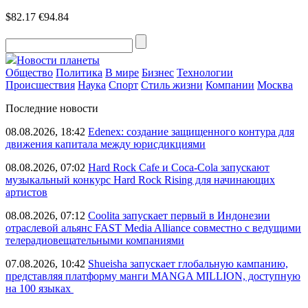
$82.17
€94.84
Новости планеты
Общество
Политика
В мире
Бизнес
Технологии
Происшествия
Наука
Спорт
Стиль жизни
Компании
Москва
Последние новости
08.08.2026, 18:42
Edenex: создание защищенного контура для
движения капитала между юрисдикциями
08.08.2026, 07:02
Hard Rock Cafe и Coca-Cola запускают
музыкальный конкурс Hard Rock Rising для начинающих
артистов
08.08.2026, 07:12
Coolita запускает первый в Индонезии
отраслевой альянс FAST Media Alliance совместно с ведущими
телерадиовещательными компаниями
07.08.2026, 10:42
Shueisha запускает глобальную кампанию,
представляя платформу манги MANGA MILLION, доступную
на 100 языках