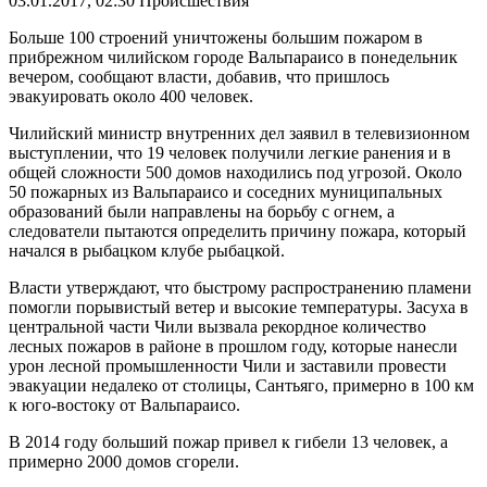
03.01.2017, 02:30
Происшествия
Больше 100 строений уничтожены большим пожаром в
прибрежном чилийском городе Вальпараисо в понедельник
вечером, сообщают власти, добавив, что пришлось
эвакуировать около 400 человек.
Чилийский министр внутренних дел заявил в телевизионном
выступлении, что 19 человек получили легкие ранения и в
общей сложности 500 домов находились под угрозой. Около
50 пожарных из Вальпараисо и соседних муниципальных
образований были направлены на борьбу с огнем, а
следователи пытаются определить причину пожара, который
начался в рыбацком клубе рыбацкой.
Власти утверждают, что быстрому распространению пламени
помогли порывистый ветер и высокие температуры. Засуха в
центральной части Чили вызвала рекордное количество
лесных пожаров в районе в прошлом году, которые нанесли
урон лесной промышленности Чили и заставили провести
эвакуации недалеко от столицы, Сантьяго, примерно в 100 км
к юго-востоку от Вальпараисо.
В 2014 году больший пожар привел к гибели 13 человек, а
примерно 2000 домов сгорели.