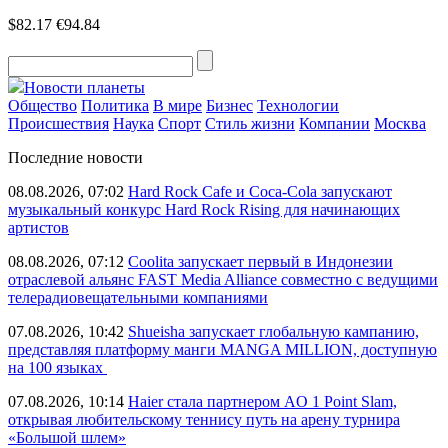
$82.17
€94.84
Новости планеты
Общество
Политика
В мире
Бизнес
Технологии
Происшествия
Наука
Спорт
Стиль жизни
Компании
Москва
Последние новости
08.08.2026, 07:02
Hard Rock Cafe и Coca-Cola запускают
музыкальный конкурс Hard Rock Rising для начинающих
артистов
08.08.2026, 07:12
Coolita запускает первый в Индонезии
отраслевой альянс FAST Media Alliance совместно с ведущими
телерадиовещательными компаниями
07.08.2026, 10:42
Shueisha запускает глобальную кампанию,
представляя платформу манги MANGA MILLION, доступную
на 100 языках
07.08.2026, 10:14
Haier стала партнером AO 1 Point Slam,
открывая любительскому теннису путь на арену турнира
«Большой шлем»