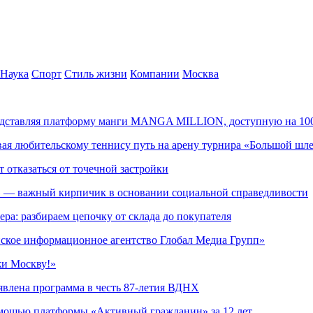
Наука
Спорт
Стиль жизни
Компании
Москва
редставляя платформу манги MANGA MILLION, доступную на 10
ывая любительскому теннису путь на арену турнира «Большой шл
т отказаться от точечной застройки
» — важный кирпичик в основании социальной справедливости
ера: разбираем цепочку от склада до покупателя
ское информационное агентство Глобал Медиа Групп»
жи Москву!»
явлена программа в честь 87-летия ВДНХ
омощью платформы «Активный гражданин» за 12 лет