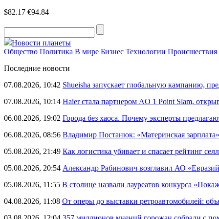
$82.17
€94.84
Новости планеты
Общество
Политика
В мире
Бизнес
Технологии
Происшествия
Последние новости
07.08.2026, 10:42
Shueisha запускает глобальную кампанию, п
07.08.2026, 10:14
Haier стала партнером AO 1 Point Slam, откр
06.08.2026, 19:02
Города без хаоса. Почему эксперты предлагаю
06.08.2026, 08:56
Владимир Постанюк: «Материнская зарплата
05.08.2026, 21:49
Как логистика убивает и спасает рейтинг селл
05.08.2026, 20:54
Александр Рабинович возглавил АО «Евразий
05.08.2026, 11:55
В столице назвали лауреатов конкурса «Пока
04.08.2026, 11:08
От оперы до выставки ретроавтомобилей: объ
03.08.2026, 12:04
357 миллионов мнений горожан собрали с п