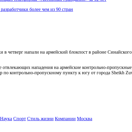
азработчики более чем из 90 стран
 в четверг напали на армейский блокпост в районе Синайского п
ре отвлекающих нападения на армейские контрольно-пропускные
ар по контрольно-пропускному пункту к югу от города Sheikh Zu
Наука
Спорт
Стиль жизни
Компании
Москва