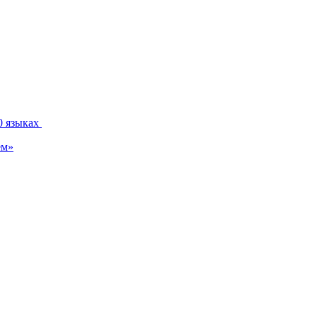
0 языках
ем»