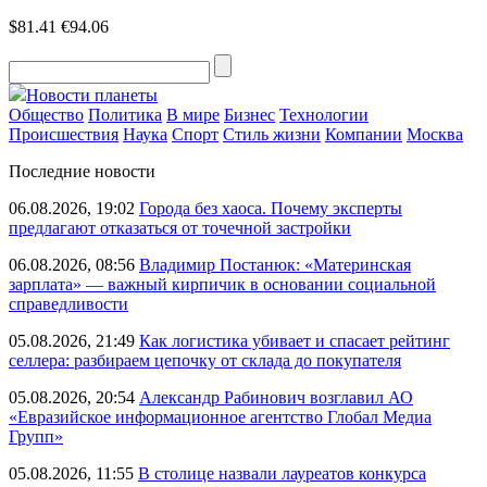
$81.41
€94.06
Новости планеты
Общество
Политика
В мире
Бизнес
Технологии
Происшествия
Наука
Спорт
Стиль жизни
Компании
Москва
Последние новости
06.08.2026, 19:02
Города без хаоса. Почему эксперты
предлагают отказаться от точечной застройки
06.08.2026, 08:56
Владимир Постанюк: «Материнская
зарплата» — важный кирпичик в основании социальной
справедливости
05.08.2026, 21:49
Как логистика убивает и спасает рейтинг
селлера: разбираем цепочку от склада до покупателя
05.08.2026, 20:54
Александр Рабинович возглавил АО
«Евразийское информационное агентство Глобал Медиа
Групп»
05.08.2026, 11:55
В столице назвали лауреатов конкурса