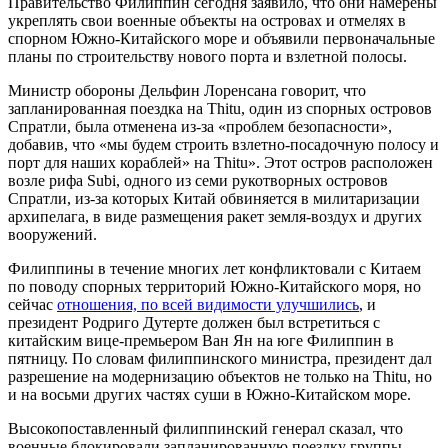
Правительство Филиппин сегодня заявило, что они намерены
укреплять свои военные объекты на островах и отмелях в
спорном Южно-Китайского море и объявили первоначальные
планы по строительству нового порта и взлетной полосы.
Министр обороны Дельфин Лоренсана говорит, что
запланированная поездка на Thitu, один из спорных островов
Спратли, была отменена из-за «проблем безопасности»,
добавив, что «мы будем строить взлетно-посадочную полосу и
порт для наших кораблей» на Thitu». Этот остров расположен
возле рифа Subi, одного из семи рукотворных островов
Спратли, из-за которых Китай обвиняется в милитаризации
архипелага, в виде размещения ракет земля-воздух и других
вооружений.
Филиппины в течение многих лет конфликтовали с Китаем
по поводу спорных территорий Южно-Китайского моря, но
сейчас
отношения, по всей видимости улучшились
, и
президент Родриго Дутерте должен был встретиться с
китайским вице-премьером Ван Ян на юге Филиппин в
пятницу. По словам филиппинского министра, президент дал
разрешение на модернизацию объектов не только на Thitu, но
и на восьми других частях суши в Южно-Китайском море.
Высокопоставленный филиппинский генерал сказал, что
военные блокировали запланированную поездку группы