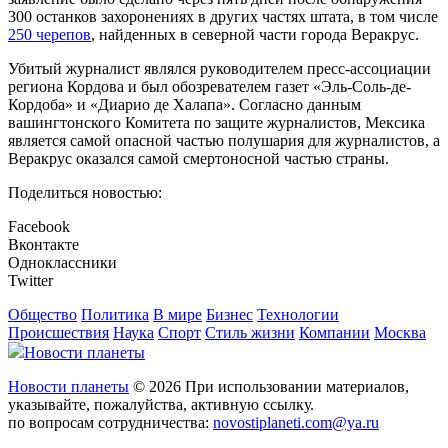
300 останков захоронениях в других частях штата, в том числе
250 черепов
, найденных в северной части города Веракрус.
Убитый журналист являлся руководителем пресс-ассоциации
региона Кордова и был обозревателем газет «Эль-Соль-де-
Кордоба» и «Диарио де Халапа». Согласно данным
вашингтонского Комитета по защите журналистов, Мексика
является самой опасной частью полушария для журналистов, а
Веракрус оказался самой смертоносной частью страны.
Поделиться новостью:
Facebook
Вконтакте
Одноклассники
Twitter
Общество
Политика
В мире
Бизнес
Технологии
Происшествия
Наука
Спорт
Стиль жизни
Компании
Москва
Новости планеты
Новости планеты
© 2026 При использовании материалов,
указывайте, пожалуйства, активную ссылку.
по вопросам сотрудничества:
novostiplaneti.com@ya.ru