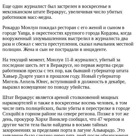
Еще один журналист был застрелен в воскресенье в
мексиканском штате Веракрус, увеличивая число убитых
работников масс-медиа.
Рикардо Монлуи покидал ресторан с его женой и сыном в
городе Yanga, в окрестностях крупного города Кордова, когда
вооруженный злоумышленник выстрелил в журналиста два
раза и сбежал с места преступления, сказал начальник местной
полиции. Жена и сын не пострадали в инциденте.
На текущий момент, Монлуи 11-й журналист, убитый за
последние шесть лет в Веракрусе, но первая жертва среди
работников прессы с тех пор, как бывший губернатор штата
Хавьер Дуарте ушел в прошлом году. Новый губернатор
Мигель Анхель Юнес, вступивший в должность в декабре,
выразил возмущение по поводу убийства.
Штат Веракрус является ареной столкновений мощных
наркокортелей и также в воскресенье восемь человек, в том
числе пять полицейских, были убиты в перестрелке в городе
Coxquihi в горном районе на севере региона. Позже в тот же
день, прокурор Хорхе Винклер сообщил, что 47 черепов и
другие части тела были найдены в восьми тайных
захоронениях за пределами порта в лагуне Альварадо. Это
заявление было сделано через пять дней после обнаружения