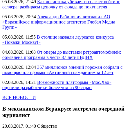
05.08.2026, 21:49
Как логистика убивает и спасает рейтинг
селлера: разбираем цепочку от склада до покупателя
05.08.2026, 20:54
Александр Рабинович возглавил АО
«Евразийское информационное агентство Глобал Медиа
Групп»
05.08.2026, 11:55
В столице назвали лауреатов конкурса
«Покажи Москву!»
04.08.2026, 11:08
От оперы до выставки ретроавтомобилей:
объявлена программа в честь 87-летия ВДНХ
03.08.2026, 12:04
357 миллионов мнений горожан собрали с
помощью платформы «Активный гражданин» за 12 лет
02.08.2026, 14:21
Возможности платформы «Мос.Хаб»
оценили разработчики более чем из 90 стран
ВСЕ НОВОСТИ
В мексиканском Веракрусе застрелен очередной
журналист
20.03.2017, 01:40
Общество