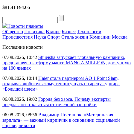
$81.41
€94.06
Новости планеты
Общество
Политика
В мире
Бизнес
Технологии
Происшествия
Наука
Спорт
Стиль жизни
Компании
Москва
Последние новости
07.08.2026, 10:42
Shueisha запускает глобальную кампанию,
представляя платформу манги MANGA MILLION, доступную
на 100 языках
07.08.2026, 10:14
Haier стала партнером AO 1 Point Slam,
открывая любительскому теннису путь на арену турнира
«Большой шлем»
06.08.2026, 19:02
Города без хаоса. Почему эксперты
предлагают отказаться от точечной застройки
06.08.2026, 08:56
Владимир Постанюк: «Материнская
зарплата» — важный кирпичик в основании социальной
справедливости