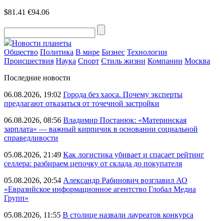
$81.41
€94.06
Новости планеты
Общество
Политика
В мире
Бизнес
Технологии
Происшествия
Наука
Спорт
Стиль жизни
Компании
Москва
Последние новости
06.08.2026, 19:02
Города без хаоса. Почему эксперты
предлагают отказаться от точечной застройки
06.08.2026, 08:56
Владимир Постанюк: «Материнская
зарплата» — важный кирпичик в основании социальной
справедливости
05.08.2026, 21:49
Как логистика убивает и спасает рейтинг
селлера: разбираем цепочку от склада до покупателя
05.08.2026, 20:54
Александр Рабинович возглавил АО
«Евразийское информационное агентство Глобал Медиа
Групп»
05.08.2026, 11:55
В столице назвали лауреатов конкурса