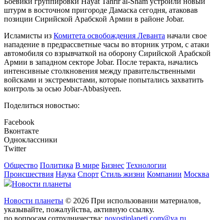
Боевики группировки Hayat Tahrir al-Sham устроили новый
штурм в восточном пригороде Дамаска сегодня, атаковав
позиции Сирийской Арабской Армии в районе Jobar.
Исламисты из
Комитета освобождения Леванта
начали свое
нападение в предрассветные часы во вторник утром, с атаки
автомобиля со взрывчаткой на оборону Сирийской Арабской
Армии в западном секторе Jobar. После теракта, начались
интенсивные столкновения между правительственными
войсками и экстремистами, которые попытались захватить
контроль за осью Jobar-Abbasiyeen.
Поделиться новостью:
Facebook
Вконтакте
Одноклассники
Twitter
Общество
Политика
В мире
Бизнес
Технологии
Происшествия
Наука
Спорт
Стиль жизни
Компании
Москва
Новости планеты
Новости планеты
© 2026 При использовании материалов,
указывайте, пожалуйства, активную ссылку.
по вопросам сотрудничества:
novostiplaneti.com@ya.ru