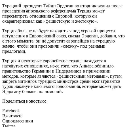
Турецкий президент Тайип Эрдоган во вторник заявил после
проведения апрельского референдума Турция может
пересмотреть отношения с Европой, которую он
охарактеризовал как «фашистскую и жестокую».
Турция больше не будет находиться под угрозой процесса
вступления в Европейский союз, сказал Эрдоган, добавил, что
с этого момента, он не допустит европейцев на турецкую
землю, чтобы они проводили «слежку» под разными
предлогами.
Турция и некоторые европейские страны находятся в
натянутых отношениях, из-за того, что Анкара обвинило
правительство Германии и Нидерландов в применении
методов, которые являются «фашистскими методами», путем
запрета митингов турецких министров среди экспатриантов
турок накануне ключевого голосования, которые может дать
Эрдогану больше полномочий.
Поделиться новостью:
Facebook
Вконтакте
Одноклассники
Twitter