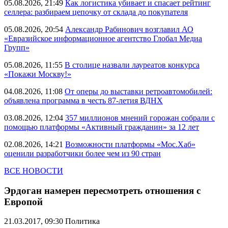
05.08.2026, 21:49
Как логистика убивает и спасает рейтинг
селлера: разбираем цепочку от склада до покупателя
05.08.2026, 20:54
Александр Рабинович возглавил АО
«Евразийское информационное агентство Глобал Медиа
Групп»
05.08.2026, 11:55
В столице назвали лауреатов конкурса
«Покажи Москву!»
04.08.2026, 11:08
От оперы до выставки ретроавтомобилей:
объявлена программа в честь 87-летия ВДНХ
03.08.2026, 12:04
357 миллионов мнений горожан собрали с
помощью платформы «Активный гражданин» за 12 лет
02.08.2026, 14:21
Возможности платформы «Мос.Хаб»
оценили разработчики более чем из 90 стран
ВСЕ НОВОСТИ
Эрдоган намерен пересмотреть отношения с
Европой
21.03.2017, 09:30
Политика