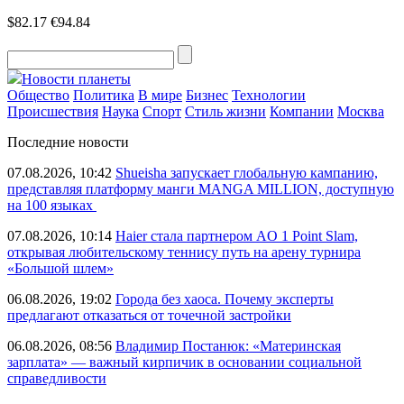
$82.17
€94.84
Новости планеты
Общество
Политика
В мире
Бизнес
Технологии
Происшествия
Наука
Спорт
Стиль жизни
Компании
Москва
Последние новости
07.08.2026, 10:42
Shueisha запускает глобальную кампанию,
представляя платформу манги MANGA MILLION, доступную
на 100 языках
07.08.2026, 10:14
Haier стала партнером AO 1 Point Slam,
открывая любительскому теннису путь на арену турнира
«Большой шлем»
06.08.2026, 19:02
Города без хаоса. Почему эксперты
предлагают отказаться от точечной застройки
06.08.2026, 08:56
Владимир Постанюк: «Материнская
зарплата» — важный кирпичик в основании социальной
справедливости