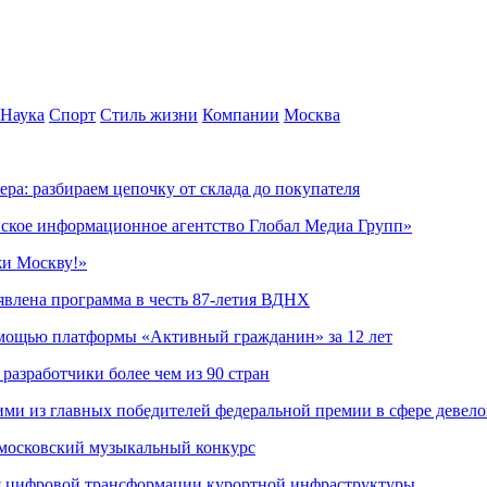
Наука
Спорт
Стиль жизни
Компании
Москва
ера: разбираем цепочку от склада до покупателя
ское информационное агентство Глобал Медиа Групп»
жи Москву!»
явлена программа в честь 87-летия ВДНХ
омощью платформы «Активный гражданин» за 12 лет
азработчики более чем из 90 стран
ми из главных победителей федеральной премии в сфере девел
 московский музыкальный конкурс
я цифровой трансформации курортной инфраструктуры