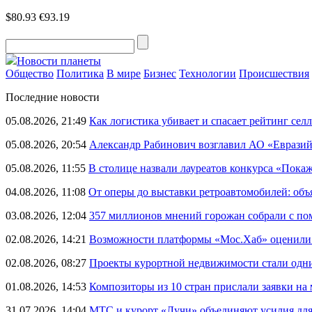
$80.93
€93.19
Новости планеты
Общество
Политика
В мире
Бизнес
Технологии
Происшествия
Последние новости
05.08.2026, 21:49
Как логистика убивает и спасает рейтинг селл
05.08.2026, 20:54
Александр Рабинович возглавил АО «Евразий
05.08.2026, 11:55
В столице назвали лауреатов конкурса «Пока
04.08.2026, 11:08
От оперы до выставки ретроавтомобилей: объ
03.08.2026, 12:04
357 миллионов мнений горожан собрали с п
02.08.2026, 14:21
Возможности платформы «Мос.Хаб» оценили р
02.08.2026, 08:27
Проекты курортной недвижимости стали одни
01.08.2026, 14:53
Композиторы из 10 стран прислали заявки на
31.07.2026, 14:04
МТС и курорт «Лучи» объединяют усилия дл