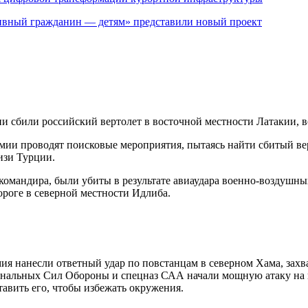
ивный гражданин — детям» представили новый проект
 сбили российский вертолет в восточной местности Латакии, во
мии проводят поисковые мероприятия, пытаясь найти сбитый вер
изи Турции.
 командира, были убиты в результате авиаудара военно-воздуш
ороге в северной местности Идлиба.
ия нанесли ответный удар по повстанцам в северном Хама, зах
нальных Сил Обороны и спецназ САА начали мощную атаку на по
вить его, чтобы избежать окружения.