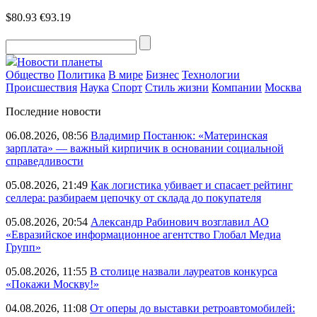
$80.93
€93.19
Новости планеты
Общество
Политика
В мире
Бизнес
Технологии
Происшествия
Наука
Спорт
Стиль жизни
Компании
Москва
Последние новости
06.08.2026, 08:56
Владимир Постанюк: «Материнская
зарплата» — важный кирпичик в основании социальной
справедливости
05.08.2026, 21:49
Как логистика убивает и спасает рейтинг
селлера: разбираем цепочку от склада до покупателя
05.08.2026, 20:54
Александр Рабинович возглавил АО
«Евразийское информационное агентство Глобал Медиа
Групп»
05.08.2026, 11:55
В столице назвали лауреатов конкурса
«Покажи Москву!»
04.08.2026, 11:08
От оперы до выставки ретроавтомобилей: