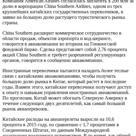
Компания American Airlines согласилась заплатить $ 200 млн за
долю в корпорации China Southern Airlines, одном из трех
крупнейших китайских государственных перевозчиков, в
заявке на большую долю растущего туристического рынка
страны.
China Southern расширит коммерческое сотрудничество в
области продаж, объектов аэропорта и код-шеринге,
говорится в авиакомпании во вторник на Гонконгской
фондовой бирже. Сделка представляет собой 2,76 процента
акций China Southern и требует разрешений регулирующих
органов, говорится в сообщении авиакомпании.
Иностранные перевозчики пытаются наладить более тесные
связи с китайскими авиакомпаниями, чтобы получить
большую долю рынка в Китае, который растет в последние
годы. Взамен этого, китайские перевозчики получают доступ
к опыту и навыкам управления иностранных авиакомпаний.
По прогнозам, Китай может обогнать Северную Америку в
течение следующих двух десятилетий, как самый большой
рынок авиаперевозок.
Китайские расходы на авиаперелеты выросли на 10,6
процента в 2015 году, по сравнению с 1,7 процентами в
Соединенных Штатах, по данным Международной
ассоциации воздушного путешествия. В то время, как общий